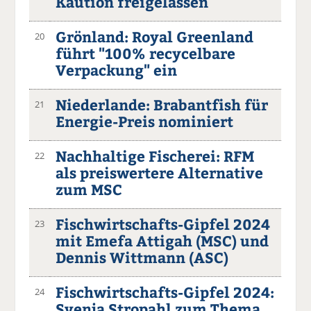
Kaution freigelassen
Grönland: Royal Greenland
20
führt "100% recycelbare
Verpackung" ein
Niederlande: Brabantfish für
21
Energie-Preis nominiert
Nachhaltige Fischerei: RFM
22
als preiswertere Alternative
zum MSC
Fischwirtschafts-Gipfel 2024
23
mit Emefa Attigah (MSC) und
Dennis Wittmann (ASC)
Fischwirtschafts-Gipfel 2024:
24
Svenja Stropahl zum Thema