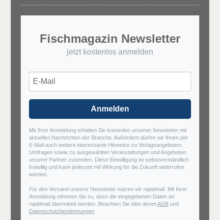
Fischmagazin Newsletter
jetzt kostenlos anmelden
Anmelden
Mit Ihrer Anmeldung erhalten Sie kostenlos unseren Newsletter mit
aktuellen Nachrichten der Branche. Außerdem dürfen wir Ihnen per
E-Mail auch weitere interessante Hinweise zu Verlagsangeboten,
Umfragen sowie zu ausgewählten Veranstaltungen und Angeboten
unserer Partner zusenden. Diese Einwilligung ist selbstverständlich
freiwillig und kann jederzeit mit Wirkung für die Zukunft widerrufen
werden.
Für den Versand unserer Newsletter nutzen wir rapidmail. Mit Ihrer
Anmeldung stimmen Sie zu, dass die eingegebenen Daten an
rapidmail übermittelt werden. Beachten Sie bitte deren
AGB
und
Datenschutzbestimmungen
.