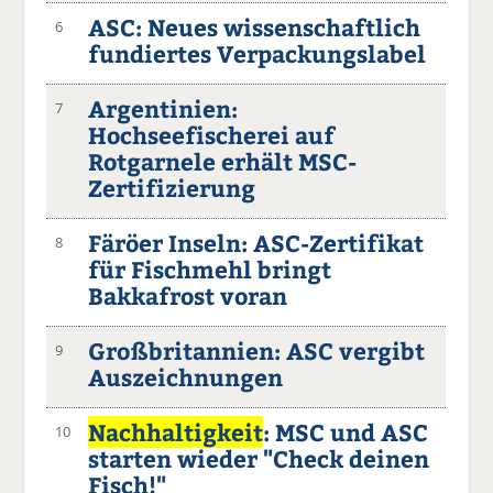
ASC: Neues wissenschaftlich
6
fundiertes Verpackungslabel
Argentinien:
7
Hochseefischerei auf
Rotgarnele erhält MSC-
Zertifizierung
Färöer Inseln: ASC-Zertifikat
8
für Fischmehl bringt
Bakkafrost voran
Großbritannien: ASC vergibt
9
Auszeichnungen
Nachhaltigkeit
: MSC und ASC
10
starten wieder "Check deinen
Fisch!"