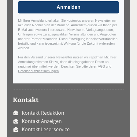
Anmelden
Mit Ihrer Anmeldung erhalten Sie kostenlos unseren Newsletter mit
aktuellen Nachrichten der Branche. Außerdem dürfen wir Ihnen per
E-Mail auch weitere interessante Hinweise zu Verlagsangeboten,
Umfragen sowie zu ausgewählten Veranstaltungen und Angeboten
unserer Partner zusenden. Diese Einwilligung ist selbstverständlich
freiwillig und kann jederzeit mit Wirkung für die Zukunft widerrufen
werden.
Für den Versand unserer Newsletter nutzen wir rapidmail. Mit Ihrer
Anmeldung stimmen Sie zu, dass die eingegebenen Daten an
rapidmail übermittelt werden. Beachten Sie bitte deren
AGB
und
Datenschutzbestimmungen
.
Kontakt
Kontakt Redaktion
Kontakt Anzeigen
Kontakt Leserservice