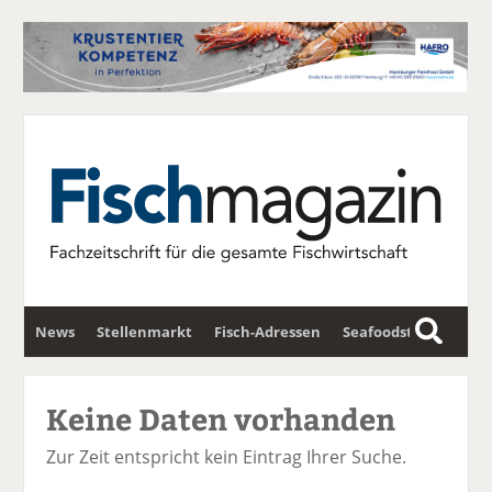
News
Stellenmarkt
Fisch-Adressen
Seafoodstar
S
u
Fischwirtschafts-Gipfel
Newsletter
c
Keine Daten vorhanden
h
e
Zur Zeit entspricht kein Eintrag Ihrer Suche.