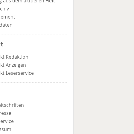
 aus dem aktuellen Heft
chiv
nement
daten
t
kt Redaktion
kt Anzeigen
kt Leserservice
itschriften
resse
ervice
ssum