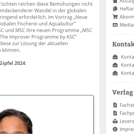
Auszug
früchten reichen diese Bemühungen nicht
Heftar
chendeckenderer Wandel in der globalen
Abon
dringend erforderlich. Im Vortrag „Neue
obalen Fischerei und Aquakultur“
Media
ASC und MSC ihre neuen Programme „MSC
The Improver Programme by ASC“
Kontak
 diese zur Lösung der aktuellen
n können.
Konta
Gipfel 2024
:
Konta
Konta
Verlag
Fachze
Fachp
Lesers
Impre