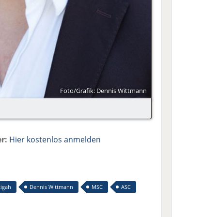
Foto/Grafik: Dennis Wittmann
r:
Hier kostenlos anmelden
tigah
Dennis Wittmann
MSC
ASC