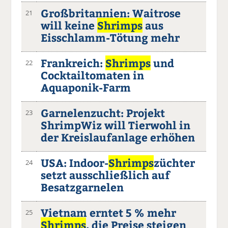
Großbritannien: Waitrose
21
will keine
Shrimps
aus
Eisschlamm-Tötung mehr
Frankreich:
Shrimps
und
22
Cocktailtomaten in
Aquaponik-Farm
Garnelenzucht: Projekt
23
ShrimpWiz will Tierwohl in
der Kreislaufanlage erhöhen
USA: Indoor-
Shrimps
züchter
24
setzt ausschließlich auf
Besatzgarnelen
Vietnam erntet 5 % mehr
25
Shrimps
, die Preise steigen