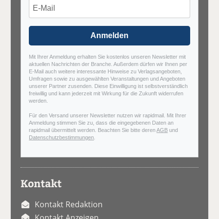
Anmelden
Mit Ihrer Anmeldung erhalten Sie kostenlos unseren Newsletter mit
aktuellen Nachrichten der Branche. Außerdem dürfen wir Ihnen per
E-Mail auch weitere interessante Hinweise zu Verlagsangeboten,
Umfragen sowie zu ausgewählten Veranstaltungen und Angeboten
unserer Partner zusenden. Diese Einwilligung ist selbstverständlich
freiwillig und kann jederzeit mit Wirkung für die Zukunft widerrufen
werden.
Für den Versand unserer Newsletter nutzen wir rapidmail. Mit Ihrer
Anmeldung stimmen Sie zu, dass die eingegebenen Daten an
rapidmail übermittelt werden. Beachten Sie bitte deren
AGB
und
Datenschutzbestimmungen
.
Kontakt
Kontakt Redaktion
Kontakt Anzeigen