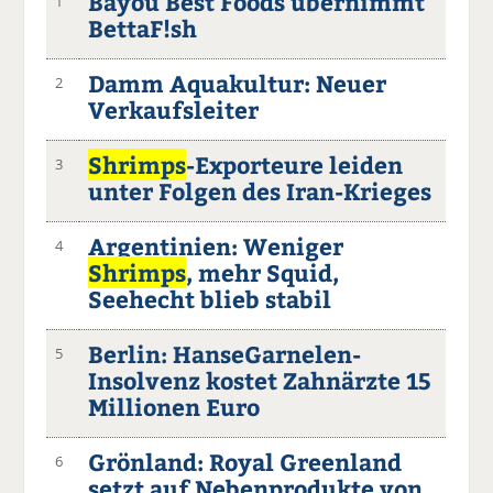
Bayou Best Foods übernimmt
1
BettaF!sh
Damm Aquakultur: Neuer
2
Verkaufsleiter
Shrimps
-Exporteure leiden
3
unter Folgen des Iran-Krieges
Argentinien: Weniger
4
Shrimps
, mehr Squid,
Seehecht blieb stabil
Berlin: HanseGarnelen-
5
Insolvenz kostet Zahnärzte 15
Millionen Euro
Grönland: Royal Greenland
6
setzt auf Nebenprodukte von