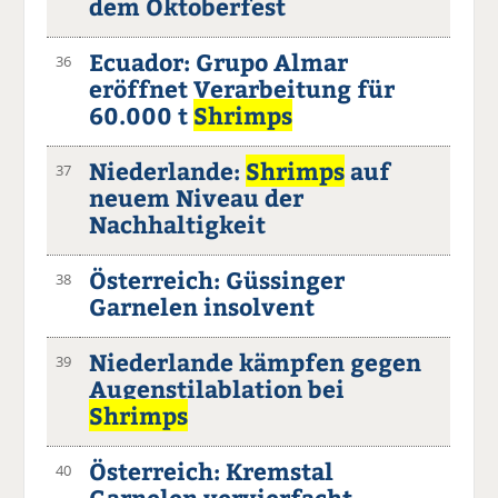
dem Oktoberfest
Ecuador: Grupo Almar
36
eröffnet Verarbeitung für
60.000 t
Shrimps
Niederlande:
Shrimps
auf
37
neuem Niveau der
Nachhaltigkeit
Österreich: Güssinger
38
Garnelen insolvent
Niederlande kämpfen gegen
39
Augenstilablation bei
Shrimps
Österreich: Kremstal
40
Garnelen vervierfacht