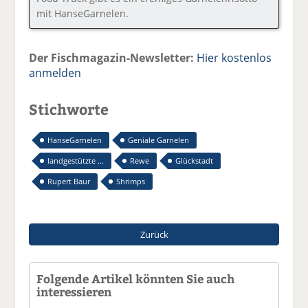
mit HanseGarnelen.
Der Fischmagazin-Newsletter:
Hier kostenlos
anmelden
Stichworte
HanseGarnelen
Geniale Garnelen
landgestützte ...
Rewe
Glückstadt
Rupert Baur
Shrimps
Zurück
Folgende Artikel könnten Sie auch
interessieren