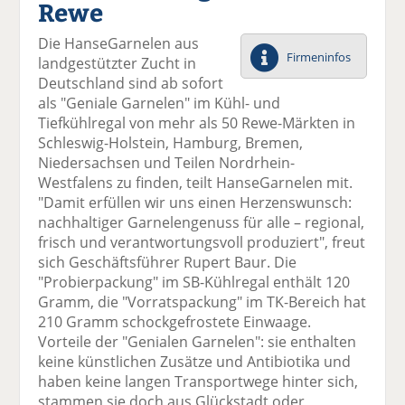
Rewe
el
el
el
el
el
a
t
a
p
D
Die HanseGarnelen aus
uf
wi
uf
er
ru
Firmeninfos
landgestützter Zucht in
F
tt
Li
E
ck
Deutschland sind ab sofort
ac
er
n
m
e
als "Geniale Garnelen" im Kühl- und
e
n
k
ai
n
Tiefkühlregal von mehr als 50 Rewe-Märkten in
b
e
l
Schleswig-Holstein, Hamburg, Bremen,
o
di
v
Niedersachsen und Teilen Nordrhein-
o
n
er
Westfalens zu finden, teilt HanseGarnelen mit.
k
te
se
"Damit erfüllen wir uns einen Herzenswunsch:
te
il
n
nachhaltiger Garnelengenuss für alle – regional,
il
e
d
frisch und verantwortungsvoll produziert", freut
e
n
e
sich Geschäftsführer Rupert Baur. Die
n
n
"Probierpackung" im SB-Kühlregal enthält 120
Gramm, die "Vorratspackung" im TK-Bereich hat
210 Gramm schockgefrostete Einwaage.
Vorteile der "Genialen Garnelen": sie enthalten
keine künstlichen Zusätze und Antibiotika und
haben keine langen Transportwege hinter sich,
stammen sie doch aus Glückstadt oder