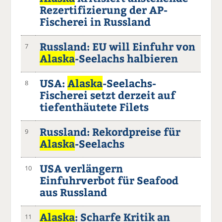
Rezertifizierung der AP-
Fischerei in Russland
Russland: EU will Einfuhr von
7
Alaska
-Seelachs halbieren
USA:
Alaska
-Seelachs-
8
Fischerei setzt derzeit auf
tiefenthäutete Filets
Russland: Rekordpreise für
9
Alaska
-Seelachs
USA verlängern
10
Einfuhrverbot für Seafood
aus Russland
Alaska
: Scharfe Kritik an
11