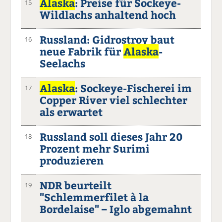
Alaska
: Preise für Sockeye-
15
Wildlachs anhaltend hoch
Russland: Gidrostroy baut
16
neue Fabrik für
Alaska
-
Seelachs
Alaska
: Sockeye-Fischerei im
17
Copper River viel schlechter
als erwartet
Russland soll dieses Jahr 20
18
Prozent mehr Surimi
produzieren
NDR beurteilt
19
"Schlemmerfilet à la
Bordelaise" – Iglo abgemahnt