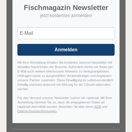
Fischmagazin Newsletter
jetzt kostenlos anmelden
Anmelden
Mit Ihrer Anmeldung erhalten Sie kostenlos unseren Newsletter mit
aktuellen Nachrichten der Branche. Außerdem dürfen wir Ihnen per
E-Mail auch weitere interessante Hinweise zu Verlagsangeboten,
Umfragen sowie zu ausgewählten Veranstaltungen und Angeboten
unserer Partner zusenden. Diese Einwilligung ist selbstverständlich
freiwillig und kann jederzeit mit Wirkung für die Zukunft widerrufen
werden.
Für den Versand unserer Newsletter nutzen wir rapidmail. Mit Ihrer
Anmeldung stimmen Sie zu, dass die eingegebenen Daten an
rapidmail übermittelt werden. Beachten Sie bitte deren
AGB
und
Datenschutzbestimmungen
.