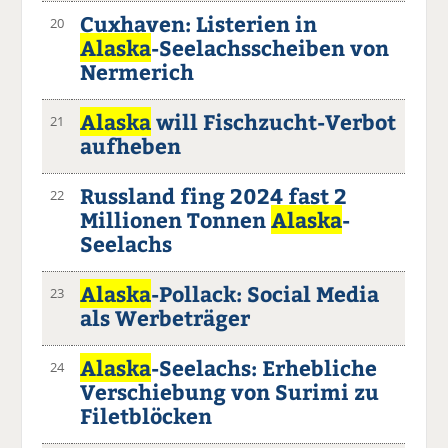
Cuxhaven: Listerien in
20
Alaska
-Seelachsscheiben von
Nermerich
Alaska
will Fischzucht-Verbot
21
aufheben
Russland fing 2024 fast 2
22
Millionen Tonnen
Alaska
-
Seelachs
Alaska
-Pollack: Social Media
23
als Werbeträger
Alaska
-Seelachs: Erhebliche
24
Verschiebung von Surimi zu
Filetblöcken