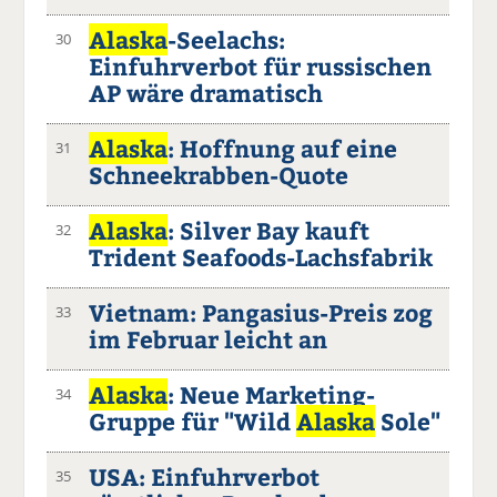
Alaska
-Seelachs:
30
Einfuhrverbot für russischen
AP wäre dramatisch
Alaska
: Hoffnung auf eine
31
Schneekrabben-Quote
Alaska
: Silver Bay kauft
32
Trident Seafoods-Lachsfabrik
Vietnam: Pangasius-Preis zog
33
im Februar leicht an
Alaska
: Neue Marketing-
34
Gruppe für "Wild
Alaska
Sole"
USA: Einfuhrverbot
35