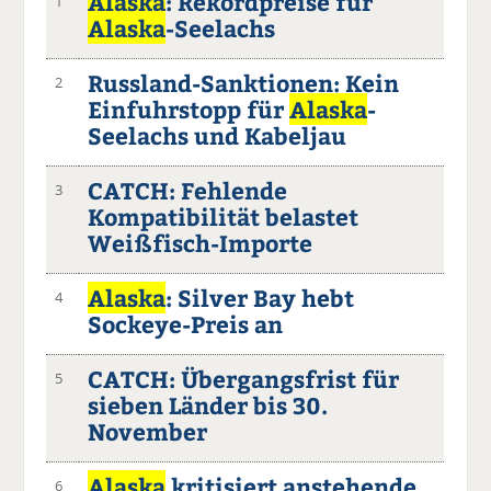
Alaska
: Rekordpreise für
1
Alaska
-Seelachs
Russland-Sanktionen: Kein
2
Einfuhrstopp für
Alaska
-
Seelachs und Kabeljau
CATCH: Fehlende
3
Kompatibilität belastet
Weißfisch-Importe
Alaska
: Silver Bay hebt
4
Sockeye-Preis an
CATCH: Übergangsfrist für
5
sieben Länder bis 30.
November
Alaska
kritisiert anstehende
6