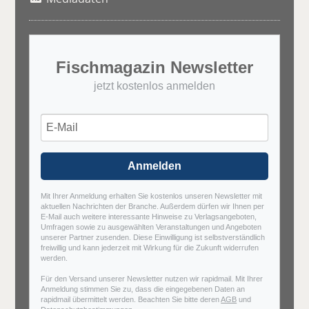
Fischmagazin Newsletter
jetzt kostenlos anmelden
Anmelden
Mit Ihrer Anmeldung erhalten Sie kostenlos unseren Newsletter mit
aktuellen Nachrichten der Branche. Außerdem dürfen wir Ihnen per
E-Mail auch weitere interessante Hinweise zu Verlagsangeboten,
Umfragen sowie zu ausgewählten Veranstaltungen und Angeboten
unserer Partner zusenden. Diese Einwilligung ist selbstverständlich
freiwillig und kann jederzeit mit Wirkung für die Zukunft widerrufen
werden.
Für den Versand unserer Newsletter nutzen wir rapidmail. Mit Ihrer
Anmeldung stimmen Sie zu, dass die eingegebenen Daten an
rapidmail übermittelt werden. Beachten Sie bitte deren
AGB
und