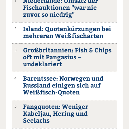
Niederlande: Umsatz der
1
Fischauktionen "war nie
zuvor so niedrig"
Island: Quotenkürzungen bei
2
mehreren Weißfischarten
Großbritannien: Fish & Chips
3
oft mit Pangasius –
undeklariert
Barentssee: Norwegen und
4
Russland einigen sich auf
Weißfisch-Quoten
Fangquoten: Weniger
5
Kabeljau, Hering und
Seelachs