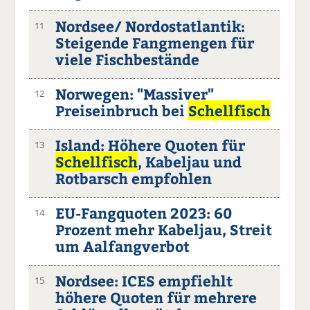
Nordsee/ Nordostatlantik:
11
Steigende Fangmengen für
viele Fischbestände
Norwegen: "Massiver"
12
Preiseinbruch bei
Schellfisch
Island: Höhere Quoten für
13
Schellfisch
, Kabeljau und
Rotbarsch empfohlen
EU-Fangquoten 2023: 60
14
Prozent mehr Kabeljau, Streit
um Aalfangverbot
Nordsee: ICES empfiehlt
15
höhere Quoten für mehrere