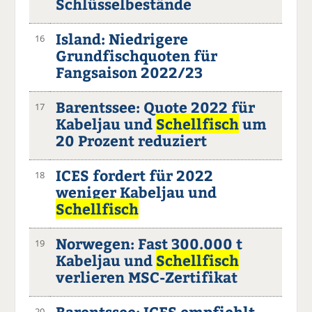
Schlüsselbestände
Island: Niedrigere
16
Grundfischquoten für
Fangsaison 2022/23
Barentssee: Quote 2022 für
17
Kabeljau und
Schellfisch
um
20 Prozent reduziert
ICES fordert für 2022
18
weniger Kabeljau und
Schellfisch
Norwegen: Fast 300.000 t
19
Kabeljau und
Schellfisch
verlieren MSC-Zertifikat
Barentssee: ICES empfiehlt
20