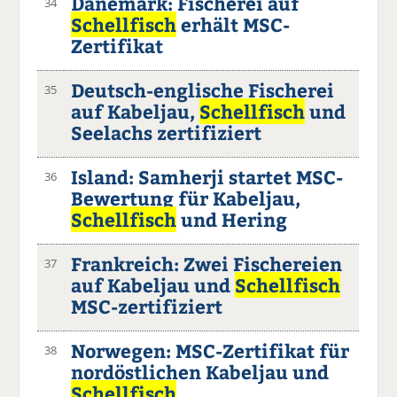
Dänemark: Fischerei auf
34
Schellfisch
erhält MSC-
Zertifikat
Deutsch-englische Fischerei
35
auf Kabeljau,
Schellfisch
und
Seelachs zertifiziert
Island: Samherji startet MSC-
36
Bewertung für Kabeljau,
Schellfisch
und Hering
Frankreich: Zwei Fischereien
37
auf Kabeljau und
Schellfisch
MSC-zertifiziert
Norwegen: MSC-Zertifikat für
38
nordöstlichen Kabeljau und
Schellfisch