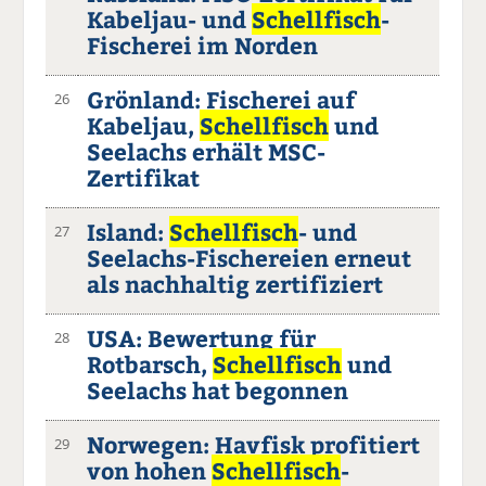
Kabeljau- und
Schellfisch
-
Fischerei im Norden
Grönland: Fischerei auf
26
Kabeljau,
Schellfisch
und
Seelachs erhält MSC-
Zertifikat
Island:
Schellfisch
- und
27
Seelachs-Fischereien erneut
als nachhaltig zertifiziert
USA: Bewertung für
28
Rotbarsch,
Schellfisch
und
Seelachs hat begonnen
Norwegen: Havfisk profitiert
29
von hohen
Schellfisch
-