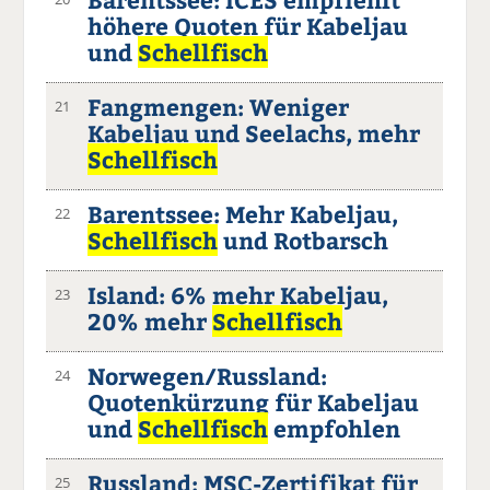
höhere Quoten für Kabeljau
und
Schellfisch
Fangmengen: Weniger
21
Kabeljau und Seelachs, mehr
Schellfisch
Barentssee: Mehr Kabeljau,
22
Schellfisch
und Rotbarsch
Island: 6% mehr Kabeljau,
23
20% mehr
Schellfisch
Norwegen/Russland:
24
Quotenkürzung für Kabeljau
und
Schellfisch
empfohlen
Russland: MSC-Zertifikat für
25