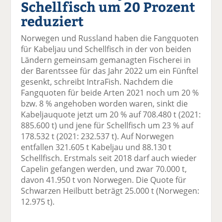
Schellfisch um 20 Prozent
el
el
el
el
el
a
t
a
p
D
reduziert
uf
wi
uf
er
ru
F
tt
Li
E
ck
Norwegen und Russland haben die Fangquoten
ac
er
n
m
e
für Kabeljau und Schellfisch in der von beiden
e
n
k
ai
n
Ländern gemeinsam gemanagten Fischerei in
b
e
l
der Barentssee für das Jahr 2022 um ein Fünftel
o
di
v
gesenkt, schreibt IntraFish. Nachdem die
o
n
er
Fangquoten für beide Arten 2021 noch um 20 %
k
te
se
bzw. 8 % angehoben worden waren, sinkt die
te
il
n
Kabeljauquote jetzt um 20 % auf 708.480 t (2021:
il
e
d
885.600 t) und jene für Schellfisch um 23 % auf
e
n
e
178.532 t (2021: 232.537 t). Auf Norwegen
n
n
entfallen 321.605 t Kabeljau und 88.130 t
Schellfisch. Erstmals seit 2018 darf auch wieder
Capelin gefangen werden, und zwar 70.000 t,
davon 41.950 t von Norwegen. Die Quote für
Schwarzen Heilbutt beträgt 25.000 t (Norwegen:
12.975 t).