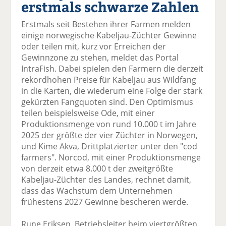
erstmals schwarze Zahlen
el
el
el
el
el
a
t
a
p
D
Erstmals seit Bestehen ihrer Farmen melden
uf
wi
uf
er
ru
einige norwegische Kabeljau-Züchter Gewinne
F
tt
Li
E
ck
oder teilen mit, kurz vor Erreichen der
ac
er
n
m
e
Gewinnzone zu stehen, meldet das Portal
e
n
k
ai
n
IntraFish. Dabei spielen den Farmern die derzeit
b
e
l
rekordhohen Preise für Kabeljau aus Wildfang
o
di
v
in die Karten, die wiederum eine Folge der stark
o
n
er
gekürzten Fangquoten sind. Den Optimismus
k
te
se
teilen beispielsweise Ode, mit einer
te
il
n
Produktionsmenge von rund 10.000 t im Jahre
il
e
d
2025 der größte der vier Züchter in Norwegen,
e
n
e
und Kime Akva, Drittplatzierter unter den "cod
n
n
farmers". Norcod, mit einer Produktionsmenge
von derzeit etwa 8.000 t der zweitgrößte
Kabeljau-Züchter des Landes, rechnet damit,
dass das Wachstum dem Unternehmen
frühestens 2027 Gewinne bescheren werde.
Rune Eriksen, Betriebsleiter beim viertgrößten