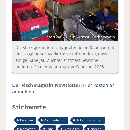
Foto/Grafik: Björn MArnau/FischMagazin
Die stark gekürzten Fangquoten beim Kabeljau mit
der Folge hoher Marktpreise führen dazu, dass
einige Kabeljau-Züchter erstmals Gewinne
notieren. Foto: Anlandung von Kabeljau, 2003.
Der Fischmagazin-Newsletter:
Hier kostenlos
anmelden
Stichworte
Kabeljau
Zuchtkabeljau
Kabeljau-Züchter
Norwegen
Ode
Kime Akva
Norcod