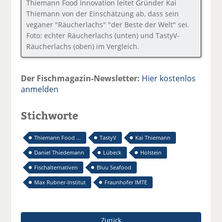
Thiemann Food Innovation leitet Gründer Kai
Thiemann von der Einschätzung ab, dass sein
veganer "Räucherlachs" "der Beste der Welt" sei.
Foto: echter Räucherlachs (unten) und TastyV-
Räucherlachs (oben) im Vergleich.
Der Fischmagazin-Newsletter:
Hier kostenlos
anmelden
Stichworte
Thiemann Food ...
TastyV
Kai Thiemann
Daniel Thiedemann
Lübeck
Holstein
Fischalternativen
Bluu Seafood
Max Rubner-Institut
Fraunhofer IMTE
Zurück