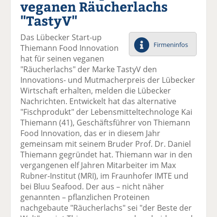
veganen Räucherlachs
el
el
el
el
el
a
t
a
p
D
"TastyV"
uf
wi
uf
er
ru
F
tt
Li
E
ck
Das Lübecker Start-up
ac
er
n
m
e
Firmeninfos
Thiemann Food Innovation
e
n
k
ai
n
hat für seinen veganen
b
e
l
"Räucherlachs" der Marke TastyV den
o
di
v
Innovations- und Mutmacherpreis der Lübecker
o
n
er
Wirtschaft erhalten, melden die Lübecker
k
te
se
Nachrichten. Entwickelt hat das alternative
te
il
n
"Fischprodukt" der Lebensmitteltechnologe Kai
il
e
d
Thiemann (41), Geschäftsführer von Thiemann
e
n
e
Food Innovation, das er in diesem Jahr
n
n
gemeinsam mit seinem Bruder Prof. Dr. Daniel
Thiemann gegründet hat. Thiemann war in den
vergangenen elf Jahren Mitarbeiter im Max
Rubner-Institut (MRI), im Fraunhofer IMTE und
bei Bluu Seafood. Der aus – nicht näher
genannten – pflanzlichen Proteinen
nachgebaute "Räucherlachs" sei "der Beste der