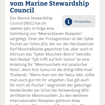
vom Marine Stewardship
el
el
el
el
el
a
t
a
p
D
Council
uf
wi
uf
er
ru
F
tt
Li
E
ck
Der Marine Stewardship
ac
er
n
m
e
Firmeninfos
Council (MSC) hat im
e
n
k
ai
n
zweiten Jahr in Folge eine
b
e
l
Sammlung von "Meeresblauen Rezepten"
o
di
v
vorgelegt. Einer der Protagonisten ist der Sylter
o
n
er
Fischer Jan Schot (65), der vor der Nordseeinsel
k
te
se
fünf Muschelbänke gepachtet hat, aber auch in
te
il
n
Hörnum das "Sylter Muscheln Bistro" betreibt.
il
e
d
Sein Rezept "Sylt trifft auf Koh Samui" ist eine
e
n
e
Anleitung für "Miesmuscheln mit asiatischer
n
n
Note", denn Koh Samui ist die drittgrößte Insel
Thailands. "Wenn man von der Natur lebt, sollte
man auch gut mit ihr umgehen. Das gilt auch
für mich als Fischer", begründet der gebürtige
Niederländer Jan Schot die Verwendung MSC-
zertifizierter Miesmuscheln. Zu den weiteren
internationalen Rezepten gehören etwa