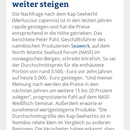
weiter steigen
el
el
el
el
el
a
t
a
p
D
Die Nachfrage nach dem Kap-Seehecht
uf
wi
uf
er
ru
(Merluccius capensis) ist in den letzten Jahren
F
tt
Li
E
ck
rapide gestiegen und hat die Preise
ac
er
n
m
e
entsprechend in die Höhe getrieben. Das
e
n
k
ai
n
berichtete Peter Pahl, Geschäftsführer des
b
e
l
namibischen Produzenten
Seawork
, auf dem
o
di
v
North Atlantic Seafood Forum (NASF) im
o
n
er
norwegischen Bergen, schreibt IntraFish. So sei
k
te
se
der Durchschnittspreis für die enthäutete
te
il
n
Portion von rund 3.500,- Euro vor zehn Jahren
il
e
d
auf heute 5.000,- Euro gestiegen. "Und meiner
e
n
e
Meinung nach werden die Preise in den
n
n
nächsten Jahren um weitere 15 bis 20 Prozent
zulegen", prognostizierte Pahl auf dem NASF-
Weißfisch-Seminar. Außerdem erwarte er
zunehmend wertgesteigerte Produkte. "Die
Durchschnittsgröße des Kap-Seehechts ist in
Namibia relativ klein im Vergleich zu anderen
Regionen. Die Verarbeiter haben erkannt, dass