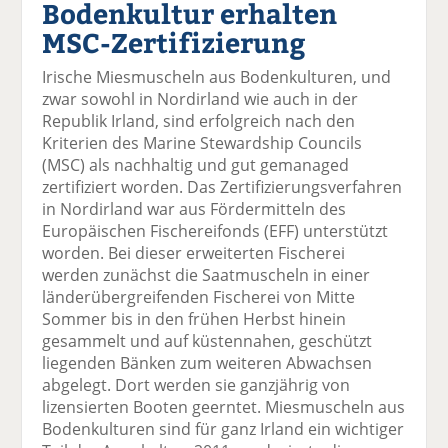
Bodenkultur erhalten
el
el
el
el
el
a
t
a
p
D
MSC-Zertifizierung
uf
wi
uf
er
ru
F
tt
Li
E
ck
Irische Miesmuscheln aus Bodenkulturen, und
ac
er
n
m
e
zwar sowohl in Nordirland wie auch in der
e
n
k
ai
n
Republik Irland, sind erfolgreich nach den
b
e
l
Kriterien des Marine Stewardship Councils
o
di
v
(MSC) als nachhaltig und gut gemanaged
o
n
er
zertifiziert worden. Das Zertifizierungsverfahren
k
te
se
in Nordirland war aus Fördermitteln des
te
il
n
Europäischen Fischereifonds (EFF) unterstützt
il
e
d
worden. Bei dieser erweiterten Fischerei
e
n
e
werden zunächst die Saatmuscheln in einer
n
n
länderübergreifenden Fischerei von Mitte
Sommer bis in den frühen Herbst hinein
gesammelt und auf küstennahen, geschützt
liegenden Bänken zum weiteren Abwachsen
abgelegt. Dort werden sie ganzjährig von
lizensierten Booten geerntet. Miesmuscheln aus
Bodenkulturen sind für ganz Irland ein wichtiger