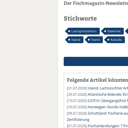
Der Fischmagazin-Newslette
Stichworte
Lachsproduktion
Gewinne
Island
Irland
Kanada
Folgende Artikel könnten 
[31.07.2026]
Island: Lachszüchter Art
[29.07.2026]
Atlantische Makrele: EU
[13.07.2026]
CATCH: Übergangsfrist 
[10.07.2026]
Norwegen: Nordic Halib
[08.07.2026]
Schottland: Fischerei a
Zertifizierung
[01.07.2026]
Fischanlandungen: 7 Pr