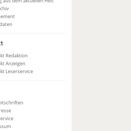
 aus dem aktuellen Heft
chiv
nement
daten
t
kt Redaktion
kt Anzeigen
kt Leserservice
itschriften
resse
ervice
ssum