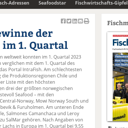
isch-Adressen
Seafoodstar
Fischwirtschafts-Gipfel
Fischm
Ar
Ar
Ar
Ar
Ar
ewinne der
ti
ti
ti
ti
ti
k
k
k
k
k
im 1. Quartal
el
el
el
el
el
a
t
a
p
D
 weltweit konnten im 1. Quartal 2023
uf
wi
uf
er
ru
verglichen mit dem 1. Quartal des
F
tt
Li
E
ck
 das Portal IntraFish. Am schlechtesten
ac
er
n
m
e
 die Produktionsregionen Chile und
e
n
k
ai
n
der Liste mit den höchsten
b
e
l
hen drei der größten norwegischen
o
di
v
stevoll Seafood – mit den
o
n
er
Central-Norway, Mowi Norway South und
k
te
se
obbevik & Furuholmen. Am unteren Ende
te
il
n
hile, Salmones Camanchaca und Leroy
il
e
d
e zu SalMar gehören. Nach Angaben von
e
n
e
 Lachs in Europa im 1. Quartal bei 9,55
n
n