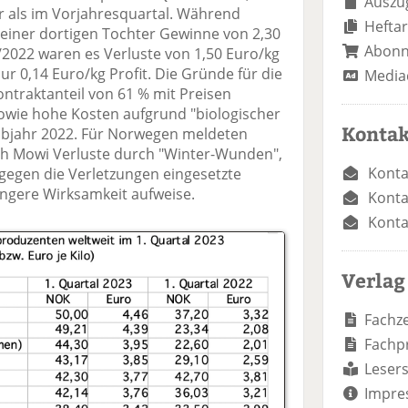
Auszug
 als im Vorjahresquartal. Während
Heftar
seiner dortigen Tochter Gewinne von 2,30
Abon
./2022 waren es Verluste von 1,50 Euro/kg
nur 0,14 Euro/kg Profit. Die Gründe für die
Media
ntraktanteil von 61 % mit Preisen
owie hohe Kosten aufgrund "biologischer
Kontak
lbjahr 2022. Für Norwegen meldeten
ch Mowi Verluste durch "Winter-Wunden",
Konta
 gegen die Verletzungen eingesetzte
ingere Wirksamkeit aufweise.
Konta
Konta
Verlag
Fachze
Fachp
Lesers
Impre