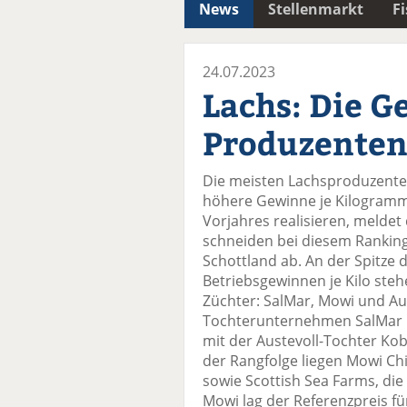
News
Stellenmarkt
F
24.07.2023
Lachs: Die G
Produzenten 
Die meisten Lachsproduzenten
höhere Gewinne je Kilogramm 
Vorjahres realisieren, meldet
schneiden bei diesem Ranking
Schottland ab. An der Spitze 
Betriebsgewinnen je Kilo ste
Züchter: SalMar, Mowi und Au
Tochterunternehmen SalMar 
mit der Austevoll-Tochter K
der Rangfolge liegen Mowi C
sowie Scottish Sea Farms, di
Mowi lag der Referenzpreis für