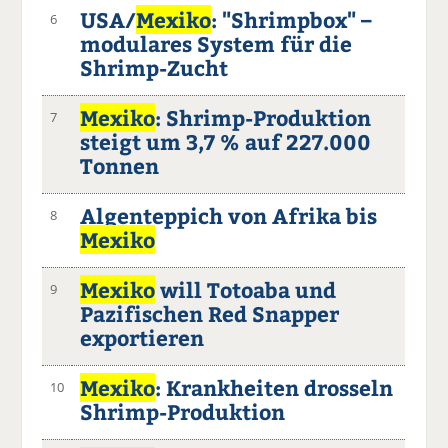
USA/
Mexiko
: "Shrimpbox" –
6
modulares System für die
Shrimp-Zucht
Mexiko
: Shrimp-Produktion
7
steigt um 3,7 % auf 227.000
Tonnen
Algenteppich von Afrika bis
8
Mexiko
Mexiko
will Totoaba und
9
Pazifischen Red Snapper
exportieren
Mexiko
: Krankheiten drosseln
10
Shrimp-Produktion