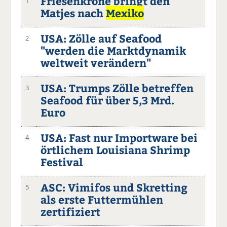
Friesenkrone bringt den
1
Matjes nach
Mexiko
USA: Zölle auf Seafood
2
"werden die Marktdynamik
weltweit verändern"
USA: Trumps Zölle betreffen
3
Seafood für über 5,3 Mrd.
Euro
USA: Fast nur Importware bei
4
örtlichem Louisiana Shrimp
Festival
ASC: Vimifos und Skretting
5
als erste Futtermühlen
zertifiziert