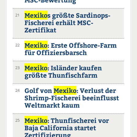
Mexiko
s größte Sardinops-
21
Fischerei erhält MSC-
Zertifikat
Mexiko
: Erste Offshore-Farm
22
für Offiziersbarsch
Mexiko
: Isländer kaufen
23
größte Thunfischfarm
Golf von
Mexiko
: Verlust der
24
Shrimp-Fischerei beeinflusst
Weltmarkt kaum
Mexiko
: Thunfischerei vor
25
Baja California startet
Zertifizierung