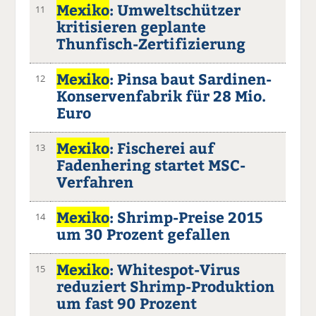
Mexiko
: Umweltschützer
11
kritisieren geplante
Thunfisch-Zertifizierung
Mexiko
: Pinsa baut Sardinen-
12
Konservenfabrik für 28 Mio.
Euro
Mexiko
: Fischerei auf
13
Fadenhering startet MSC-
Verfahren
Mexiko
: Shrimp-Preise 2015
14
um 30 Prozent gefallen
Mexiko
: Whitespot-Virus
15
reduziert Shrimp-Produktion
um fast 90 Prozent