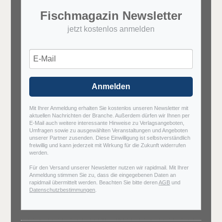
Fischmagazin Newsletter
jetzt kostenlos anmelden
Anmelden
Mit Ihrer Anmeldung erhalten Sie kostenlos unseren Newsletter mit
aktuellen Nachrichten der Branche. Außerdem dürfen wir Ihnen per
E-Mail auch weitere interessante Hinweise zu Verlagsangeboten,
Umfragen sowie zu ausgewählten Veranstaltungen und Angeboten
unserer Partner zusenden. Diese Einwilligung ist selbstverständlich
freiwillig und kann jederzeit mit Wirkung für die Zukunft widerrufen
werden.
Für den Versand unserer Newsletter nutzen wir rapidmail. Mit Ihrer
Anmeldung stimmen Sie zu, dass die eingegebenen Daten an
rapidmail übermittelt werden. Beachten Sie bitte deren
AGB
und
Datenschutzbestimmungen
.