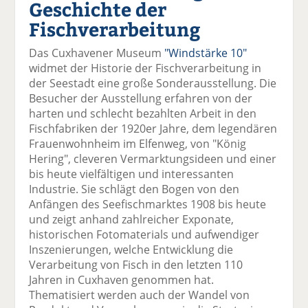
Geschichte der
el
el
el
el
el
a
t
a
p
D
Fischverarbeitung
uf
wi
uf
er
ru
F
tt
Li
E
ck
Das Cuxhavener Museum
"Windstärke 10"
ac
er
n
m
e
widmet der Historie der Fischverarbeitung in
e
n
k
ai
n
der Seestadt eine große Sonderausstellung. Die
b
e
l
Besucher der Ausstellung erfahren von der
o
di
v
harten und schlecht bezahlten Arbeit in den
o
n
er
Fischfabriken der 1920er Jahre, dem legendären
k
te
se
Frauenwohnheim im Elfenweg, von "König
te
il
n
Hering", cleveren Vermarktungsideen und einer
il
e
d
bis heute vielfältigen und interessanten
e
n
e
Industrie. Sie schlägt den Bogen von den
n
n
Anfängen des Seefischmarktes 1908 bis heute
und zeigt anhand zahlreicher Exponate,
historischen Fotomaterials und aufwendiger
Inszenierungen, welche Entwicklung die
Verarbeitung von Fisch in den letzten 110
Jahren in Cuxhaven genommen hat.
Thematisiert werden auch der Wandel von