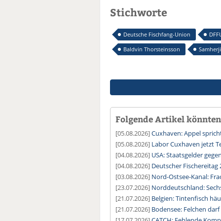
Stichworte
Deutsche Fischfang-Union
DFF
Baldvin Thorsteinsson
Samherji
Folgende Artikel könnten 
[05.08.2026]
Cuxhaven: Appel sprich
[05.08.2026]
Labor Cuxhaven jetzt T
[04.08.2026]
USA: Staatsgelder gege
[04.08.2026]
Deutscher Fischereitag 
[03.08.2026]
Nord-Ostsee-Kanal: Fra
[23.07.2026]
Norddeutschland: Sechs
[21.07.2026]
Belgien: Tintenfisch häu
[21.07.2026]
Bodensee: Felchen darf
[17.07.2026]
CATCH: Fehlende Kompat