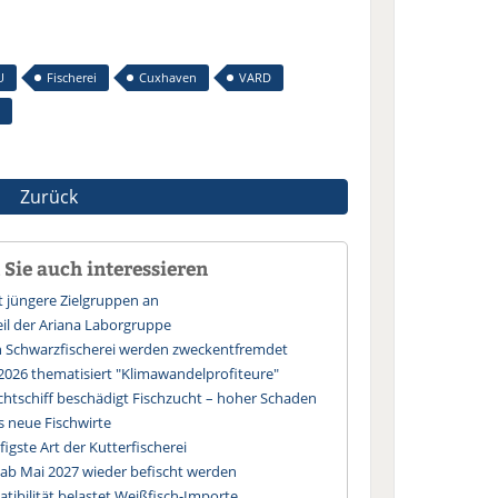
U
Fischerei
Cuxhaven
VARD
Zurück
Sie auch interessieren
t jüngere Zielgruppen an
eil der Ariana Laborgruppe
n Schwarzfischerei werden zweckentfremdet
2026 thematisiert "Klimawandelprofiteure"
chtschiff beschädigt Fischzucht – hoher Schaden
 neue Fischwirte
figste Art der Kutterfischerei
 ab Mai 2027 wieder befischt werden
ibilität belastet Weißfisch-Importe