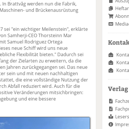
Auszug
. In Brattvåg werden nun die Fabrik,
Heftar
e Maschinen- und Brückenausrüstung
Abon
Media
7 sei "ein wichtiger Meilenstein", erklärte
 von Samherji-CEO Thorsteinn Mar
Kontak
mit Samuel Rodriguez Ortega
ieses neue Schiff wird uns neue
liche Flexibilität bieten." Dadurch sei
Konta
ang der Zielarten zu erweitern, da die
Konta
zten Jahren zurückgegangen sei. Das neue
Konta
enter sein und mit neuen nachhaltigen
ttet, die eine vollständige Nutzung der
h Abfall reduziert wird. Auch für die
Verlag
ositive Veränderungen mitsichbringen:
mgebung und eine bessere
Fachze
Fachp
Lesers
Impre