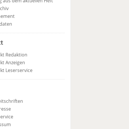
 aus dem aktuellen Heft
chiv
nement
daten
t
kt Redaktion
kt Anzeigen
kt Leserservice
itschriften
resse
ervice
ssum