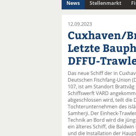
News
Stellenmarkt
F
12.09.2023
Cuxhaven/Br
Letzte Bauph
DFFU-Trawl
Das neue Schiff der in Cuxha
Deutschen Fischfang-Union (D
107, ist am Standort Brattvå
Schiffswerft VARD angekomm
abgeschlossen wird, teilt die 
Tochterunternehmen des isl
Samherji. Der Einheck-Trawl
Technik an Bord wird die jün
ein älteres Schiff, die Baldwi
und die Installation der Ha