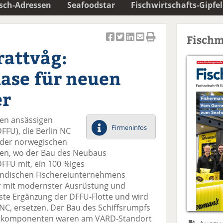
isch-Adressen
Seafoodstar
Fischwirtschafts-Gipfel
Fischm
Ar
Ar
Ar
Ar
Ar
attvåg:
ti
ti
ti
ti
ti
k
k
k
k
k
ase für neuen
el
el
el
el
el
a
t
a
p
D
er
uf
wi
uf
er
ru
F
tt
Li
E
ck
ven ansässigen
ac
er
n
m
e
Firmeninfos
FFU), die Berlin NC
e
n
k
ai
n
g der norwegischen
b
e
l
en, wo der Bau des Neubaus
o
di
v
DFFU mit, ein 100 %iges
o
n
er
ändischen Fischereiunternehmens
k
te
se
er mit modernster Ausrüstung und
te
il
n
gste Ergänzung der DFFU-Flotte und wird
il
e
d
n NC, ersetzen. Der Bau des Schiffsrumpfs
e
n
e
uptkomponenten waren am VARD-Standort
n
n