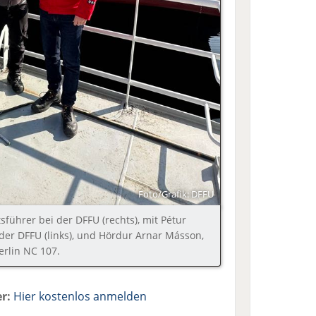
Foto/Grafik: DFFU
sführer bei der DFFU (rechts), mit Pétur
der DFFU (links), und Hördur Arnar Másson,
erlin NC 107.
r:
Hier kostenlos anmelden