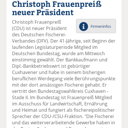
Christoph Frauenpreiß
el
el
el
el
el
a
t
a
p
D
neuer Präsident
uf
wi
uf
er
ru
F
tt
Li
E
ck
Christoph Frauenpreiß
ac
er
n
m
e
Firmeninfos
(CDU) ist neuer Präsident
e
n
k
ai
n
des Deutschen Fischerei-
b
e
l
Verbandes (DFV). Der 41-Jährige, seit Beginn der
o
di
v
laufenden Legislaturperiode Mitglied im
o
n
er
Deutschen Bundestag, wurde am Mittwoch
k
te
se
einstimmig gewählt. Der Bankkaufmann und
te
il
n
Dipl.-Bankbetriebswirt ist gebürtiger
il
e
d
Cuxhavener und habe in seinem bisherigen
e
n
e
beruflichen Werdegang viele Berührungspunkte
n
n
mit der dort ansässigen Fischerei gehabt. Er
vertritt den Bundestagswahlkreis Cuxhaven -
Stade II. Im Bundestag ist Frauenpreiß Mitglied
im Ausschuss für Landwirtschaft, Ernährung
und Heimat und fungiert als fischereipolitischer
Sprecher der CDU-/CSU-Fraktion. "Die Fischerei
und das weiterverarbeitende Gewerbe haben in