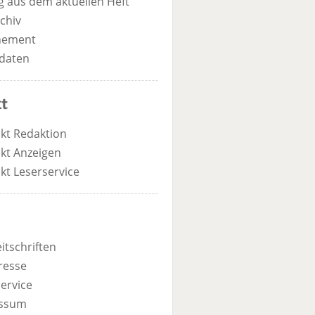
 aus dem aktuellen Heft
chiv
nement
daten
t
kt Redaktion
kt Anzeigen
kt Leserservice
itschriften
resse
ervice
ssum