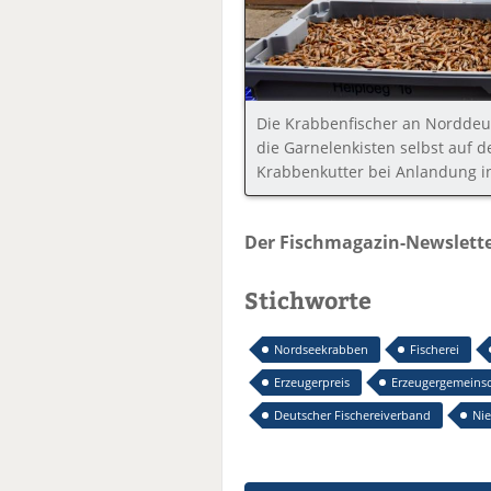
Die Krabbenfischer an Norddeut
die Garnelenkisten selbst auf 
Krabbenkutter bei Anlandung i
Der Fischmagazin-Newslette
Stichworte
Nordseekrabben
Fischerei
Erzeugerpreis
Erzeugergemeinsch
Deutscher Fischereiverband
Ni