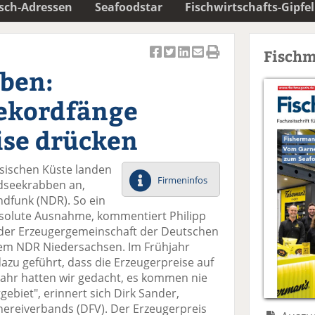
isch-Adressen
Seafoodstar
Fischwirtschafts-Gipfel
Fischm
Ar
Ar
Ar
Ar
Ar
ben:
ti
ti
ti
ti
ti
k
k
k
k
k
Rekordfänge
el
el
el
el
el
a
t
a
p
D
ise drücken
uf
wi
uf
er
ru
F
tt
Li
E
ck
hsischen Küste landen
ac
er
n
m
e
Firmeninfos
rdseekrabben an,
e
n
k
ai
n
dfunk (NDR). So ein
b
e
l
solute Ausnahme, kommentiert Philipp
o
di
v
 der Erzeugergemeinschaft der Deutschen
o
n
er
em NDR Niedersachsen. Im Frühjahr
k
te
se
azu geführt, dass die Erzeugerpreise auf
te
il
n
jahr hatten wir gedacht, es kommen nie
il
e
d
ebiet", erinnert sich Dirk Sander,
e
n
e
hereiverbands (DFV). Der Erzeugerpreis
n
n