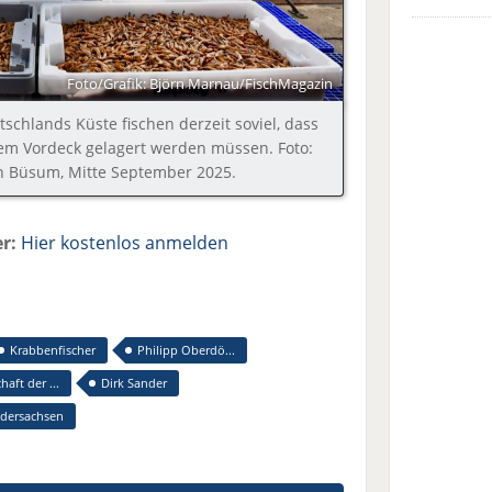
Foto/Grafik: Björn Marnau/FischMagazin
schlands Küste fischen derzeit soviel, dass
dem Vordeck gelagert werden müssen. Foto:
n Büsum, Mitte September 2025.
r:
Hier kostenlos anmelden
Krabbenfischer
Philipp Oberdö...
aft der ...
Dirk Sander
edersachsen