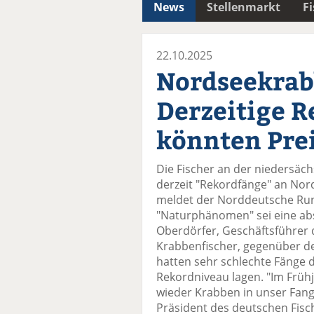
News
Stellenmarkt
F
22.10.2025
Nordseekrab
Derzeitige 
könnten Pre
Die Fischer an der niedersäc
derzeit "Rekordfänge" an No
meldet der Norddeutsche Run
"Naturphänomen" sei eine ab
Oberdörfer, Geschäftsführer
Krabbenfischer, gegenüber d
hatten sehr schlechte Fänge d
Rekordniveau lagen. "Im Früh
wieder Krabben in unser Fangg
Präsident des deutschen Fisc