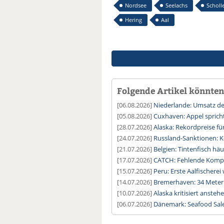
Nordsee
Seelachs
Scholl
Hering
Aal
Folgende Artikel könnten 
[06.08.2026]
Niederlande: Umsatz der
[05.08.2026]
Cuxhaven: Appel sprich
[28.07.2026]
Alaska: Rekordpreise fü
[24.07.2026]
Russland-Sanktionen: K
[21.07.2026]
Belgien: Tintenfisch häu
[17.07.2026]
CATCH: Fehlende Kompat
[15.07.2026]
Peru: Erste Aalfischerei
[14.07.2026]
Bremerhaven: 34 Meter
[10.07.2026]
Alaska kritisiert ansteh
[06.07.2026]
Dänemark: Seafood Sale