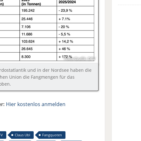
Foto/Grafik: DFV
rdostatlantik und in der Nordsee haben die
schen Union die Fangmengen für das
oben.
r:
Hier kostenlos anmelden
FV
Claus Ubl
Fangquoten