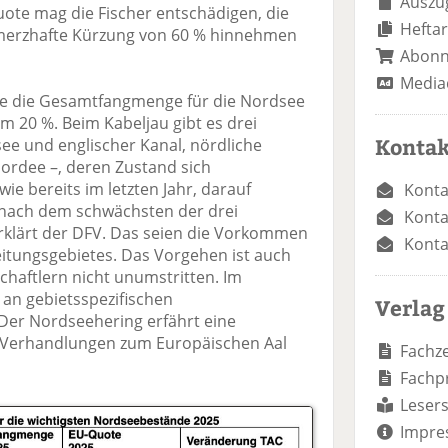
Auszug
te mag die Fischer entschädigen, die
Heftar
hmerzhafte Kürzung von 60 % hinnehmen
Abon
Media
e die Gesamtfangmenge für die Nordsee
m 20 %. Beim Kabeljau gibt es drei
Kontak
ee und englischer Kanal, nördliche
ordee –, deren Zustand sich
wie bereits im letzten Jahr, darauf
Konta
g nach dem schwächsten der drei
Konta
erklärt der DFV. Das seien die Vorkommen
Konta
eitungsgebietes. Das Vorgehen ist auch
chaftlern nicht unumstritten. Im
 an gebietsspezifischen
Verlag
Der Nordseehering erfährt eine
 Verhandlungen zum Europäischen Aal
Fachze
Fachp
Lesers
Impre