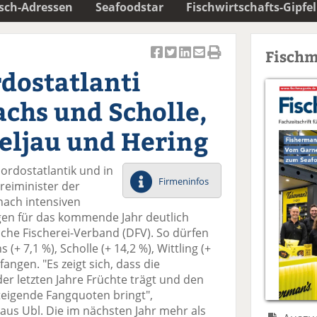
isch-Adressen
Seafoodstar
Fischwirtschafts-Gipfel
Fischm
Ar
Ar
Ar
Ar
Ar
dostatlanti
ti
ti
ti
ti
ti
k
k
k
k
k
achs und Scholle,
el
el
el
el
el
a
t
a
p
D
eljau und Hering
uf
wi
uf
er
ru
F
tt
Li
E
ck
ordostatlantik und in
ac
er
n
m
e
Firmeninfos
reiminister der
e
n
k
ai
n
nach intensiven
b
e
l
en für das kommende Jahr deutlich
o
di
v
he Fischerei-Verband (DFV). So dürfen
o
n
er
(+ 7,1 %), Scholle (+ 14,2 %), Wittling (+
k
te
se
angen. "Es zeigt sich, dass die
te
il
n
er letzten Jahre Früchte trägt und den
il
e
d
eigende Fangquoten bringt",
e
n
e
us Ubl. Die im nächsten Jahr mehr als
n
n