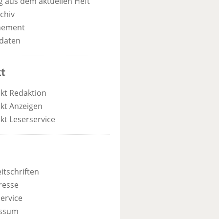
 aus dem aktuellen Heft
chiv
nement
daten
t
kt Redaktion
kt Anzeigen
kt Leserservice
itschriften
resse
ervice
ssum