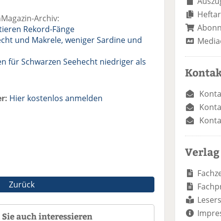
Auszug
Heftar
hMagazin-Archiv:
Abon
otieren Rekord-Fänge
echt und Makrele, weniger Sardine und
Media
n für Schwarzen Seehecht niedriger als
Kontak
Konta
r:
Hier kostenlos anmelden
Konta
Konta
Verlag
Fachze
Zurück
Fachp
Lesers
Impre
Sie auch interessieren