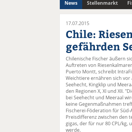
News
Stellenmarkt
F
17.07.2015
Chile: Ries
gefährden S
Chilenische Fischer äußern s
Auftreten von Riesenkalmaren
Puerto Montt, schreibt IntraF
Weichtiere ernähren sich vor
Seehecht, Kingklip und Meeraa
den Regionen X, XI und XII. "
bei Seehecht und Meeraal wird 
keine Gegenmaßnahmen treffen
Fischerei-Föderation für Süd-A
Preisdifferenz zwischen den 
gigas, der für nur 80 CPL/kg,
werde.