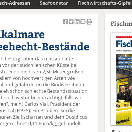
isch-Adressen
Seafoodstar
Fischwirtschafts-Gipfel
Fischm
Ar
Ar
Ar
Ar
Ar
enkalmare
ti
ti
ti
ti
ti
k
k
k
k
k
eehecht-Bestände
el
el
el
el
el
a
t
a
p
D
ich besorgt über das massenhafte
uf
wi
uf
er
ru
 vor der südchilenischen Küste bei
F
tt
Li
E
ck
ish. Denn die bis zu 2,50 Meter großen
ac
er
n
m
e
 allem von hochwertigen Arten wie
e
n
k
ai
n
l und gefährdeten die Biodiversität in
b
e
l
Die eh schon schlechte Bestandssituation
o
di
v
noch weiter beeinträchtigt, falls wir
o
n
er
", meint Carlos Vial, Präsident der
k
te
se
ustral (FIPES). Ein Problem sei die
te
il
n
teuren Zielfischarten und dem Dosidicus
il
e
d
 umgerechnet 0,11 Euro/kg, gehandelt
e
n
e
n
n