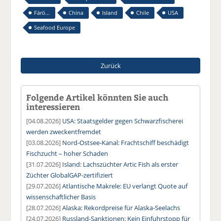
Färö...
China
Island
Chile
USA
Seafood Europe
Zurück
Folgende Artikel könnten Sie auch
interessieren
[04.08.2026]
USA: Staatsgelder gegen Schwarzfischerei
werden zweckentfremdet
[03.08.2026]
Nord-Ostsee-Kanal: Frachtschiff beschädigt
Fischzucht – hoher Schaden
[31.07.2026]
Island: Lachszüchter Artic Fish als erster
Züchter GlobalGAP-zertifiziert
[29.07.2026]
Atlantische Makrele: EU verlangt Quote auf
wissenschaftlicher Basis
[28.07.2026]
Alaska: Rekordpreise für Alaska-Seelachs
[24.07.2026]
Russland-Sanktionen: Kein Einfuhrstopp für