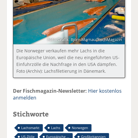
Foto/Grafik: Björn Marnau/FischMagazin
Die Norweger verkaufen mehr Lachs in die
Europäische Union, weil die neu eingeführten US-
Einfuhrzölle die Nachfrage in den USA dämpfen.
Foto (Archiv): Lachsfiletierung in Dänemark.
Der Fischmagazin-Newsletter:
Hier kostenlos
anmelden
Stichworte
Lachsmarkt
Lachs
Norwegen
US-Zölle
Europäische ...
Großbritannien