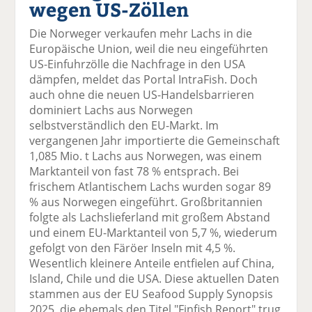
wegen US-Zöllen
el
el
el
el
el
a
t
a
p
D
Die Norweger verkaufen mehr Lachs in die
uf
wi
uf
er
ru
Europäische Union, weil die neu eingeführten
F
tt
Li
E
ck
US-Einfuhrzölle die Nachfrage in den USA
ac
er
n
m
e
dämpfen, meldet das Portal IntraFish. Doch
e
n
k
ai
n
auch ohne die neuen US-Handelsbarrieren
b
e
l
dominiert Lachs aus Norwegen
o
di
v
selbstverständlich den EU-Markt. Im
o
n
er
vergangenen Jahr importierte die Gemeinschaft
k
te
se
1,085 Mio. t Lachs aus Norwegen, was einem
te
il
n
Marktanteil von fast 78 % entsprach. Bei
il
e
d
frischem Atlantischem Lachs wurden sogar 89
e
n
e
% aus Norwegen eingeführt. Großbritannien
n
n
folgte als Lachslieferland mit großem Abstand
und einem EU-Marktanteil von 5,7 %, wiederum
gefolgt von den Färöer Inseln mit 4,5 %.
Wesentlich kleinere Anteile entfielen auf China,
Island, Chile und die USA. Diese aktuellen Daten
stammen aus der EU Seafood Supply Synopsis
2025, die ehemals den Titel "Finfish Report" trug