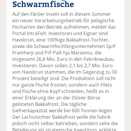
Schwarmfische
el
el
el
el
el
a
t
a
p
D
Auf den Färöer Inseln soll in diesem Sommer
uf
wi
uf
er
ru
ein neuer Verarbeitungsbetrieb für pelagische
F
tt
Li
E
ck
Fischarten den Betrieb aufnehmen, meldet das
ac
er
n
m
e
Portal IntraFish. Investoren und Eigner sind
e
n
k
ai
n
Havsbrun, eine 100%ige Bakkafrost-Tochter,
b
e
l
sowie die Schwarmfischfangunternehmen Sp/F
o
di
v
Framherji und P/F Palli hja Mariannu, die
o
n
er
insgesamt 26,8 Mio. Euro in den Fabrikneubau
k
te
se
investieren. Davon sollen 2,1 bis 2,7 Mio. Euro
te
il
n
von Havsbrun stammen, die im Gegenzug zu 30
il
e
d
Prozent beteiligt sind. Die Produktion soll nicht
e
n
e
nur ganze Fische frosten, sondern auch Filets
n
n
und Fische ohne Kopf schneiden, heißt es in
einer Erklärung der an der Osloer Börse
gelisteten Bakkafrost. Die tägliche
Gefrierkapazität werde bei 600 Tonnen liegen.
Der Lachszüchter Bakkafrost wolle die Fabrik
jedoch nicht selber betreiben, sondern sehe die
Beteiligung als strategische Investition, erklärte