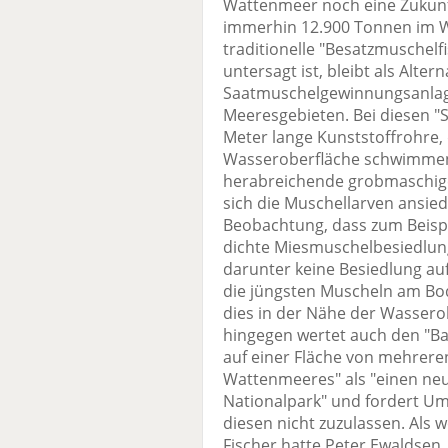
Wattenmeer noch eine Zukunft
immerhin 12.900 Tonnen im We
traditionelle "Besatzmuschelfi
untersagt ist, bleibt als Alte
Saatmuschelgewinnungsanlag
Meeresgebieten. Bei diesen "
Meter lange Kunststoffrohre, 
Wasseroberfläche schwimmen. 
herabreichende grobmaschige 
sich die Muschellarven ansied
Beobachtung, dass zum Beisp
dichte Miesmuschelbesiedlun
darunter keine Besiedlung auf
die jüngsten Muscheln am Bo
dies in der Nähe der Wasserob
hingegen wertet auch den "
auf einer Fläche von mehrere
Wattenmeeres" als "einen neu
Nationalpark" und fordert Um
diesen nicht zuzulassen. Als w
Fischer hatte Peter Ewaldsen