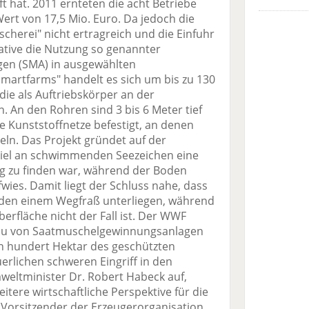
 hat. 2011 ernteten die acht Betriebe
rt von 17,5 Mio. Euro. Da jedoch die
scherei" nicht ertragreich und die Einfuhr
rnative die Nutzung so genannter
en (SMA) in ausgewählten
Smartfarms" handelt es sich um bis zu 130
die als Auftriebskörper an der
An den Rohren sind 3 bis 6 Meter tief
Kunststoffnetze befestigt, an denen
eln. Das Projekt gründet auf der
iel an schwimmenden Seezeichen eine
g zu finden war, während der Boden
wies. Damit liegt der Schluss nahe, dass
den einem Wegfraß unterliegen, während
erfläche nicht der Fall ist. Der WWF
Bau von Saatmuschelgewinnungsanlagen
n hundert Hektar des geschützten
erlichen schweren Eingriff in den
weltminister Dr. Robert Habeck auf,
eitere wirtschaftliche Perspektive für die
, Vorsitzender der Erzeugerorganisation