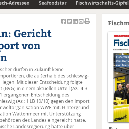
isch-Adressen
Seafoodstar
Fischwirtschafts-Gipfel
Fischm
Ar
Ar
Ar
Ar
Ar
n: Gericht
ti
ti
ti
ti
ti
k
k
k
k
k
port von
el
el
el
el
el
a
t
a
p
D
ln
uf
wi
uf
er
ru
F
tt
Li
E
ck
scher dürfen in Zukunft keine
ac
er
n
m
e
portieren, die außerhalb des schleswig-
e
n
k
ai
n
iegen. Mit dieser Entscheidung folgte
b
e
l
(BVG) in einem aktuellen Urteil (Az.: 4 B
o
di
v
11 ergangenen Entscheidung des
o
n
er
leswig (Az.: 1 LB 19/10) gegen den Import
k
te
se
Umweltorganisation WWF mit. Hintergrund
te
il
n
zstation Wattenmeer mit Unterstützung
il
e
d
behörden des Landes eingereicht hatte.
e
n
e
inische Landesregierung hatte über
n
n