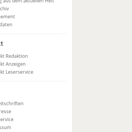
 aus dem aktuellen Heft
chiv
nement
daten
t
kt Redaktion
kt Anzeigen
kt Leserservice
itschriften
resse
ervice
ssum