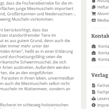
Auszug
gt, dass die Fischereibetriebe für die im
Heftar
rflächen junge Miesmuscheln importiert
Abon
land, Großbritannien und Niedersachsen -,
u wenig Muscheln vorkommen.
Media
ht berücksichtigt, dass das
Kontak
tzen standortfremder Tiere im
tut es aus gutem Grund, denn auch die
leidet immer mehr unter der
Konta
den Arten", heißt es in einer Erklärung
Konta
 und durchsetzungsfähig seien die
Konta
erikanische Schwertmuschel, die sich
her Arten ausbreiten. Außerdem werden
ten, die an den eingeführten
Verlag
 Parasiten in ihnen leben, unvermeidbar
eien auch die Miesmuscheln selbst nicht
Fachze
esmuscheln im Wattenmeer, sondern an
Fachp
Lesers
lfischerei im schleswig-holsteinischen
Impre