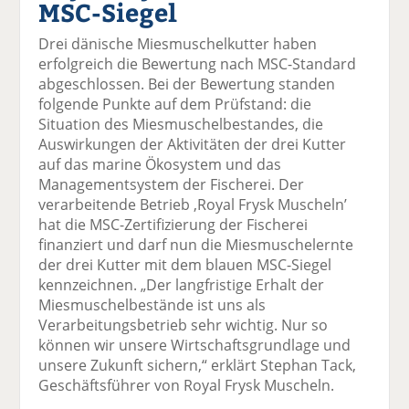
MSC-Siegel
el
el
el
el
el
a
t
a
p
D
Drei dänische Miesmuschelkutter haben
uf
wi
uf
er
ru
erfolgreich die Bewertung nach MSC-Standard
F
tt
Li
E
ck
abgeschlossen. Bei der Bewertung standen
ac
er
n
m
e
folgende Punkte auf dem Prüfstand: die
e
n
k
ai
n
Situation des Miesmuschelbestandes, die
b
e
l
Auswirkungen der Aktivitäten der drei Kutter
o
di
v
auf das marine Ökosystem und das
o
n
er
Managementsystem der Fischerei. Der
k
te
se
verarbeitende Betrieb ‚Royal Frysk Muscheln’
te
il
n
hat die MSC-Zertifizierung der Fischerei
il
e
d
finanziert und darf nun die Miesmuschelernte
e
n
e
der drei Kutter mit dem blauen MSC-Siegel
n
n
kennzeichnen. „Der langfristige Erhalt der
Miesmuschelbestände ist uns als
Verarbeitungsbetrieb sehr wichtig. Nur so
können wir unsere Wirtschaftsgrundlage und
unsere Zukunft sichern,“ erklärt Stephan Tack,
Geschäftsführer von Royal Frysk Muscheln.