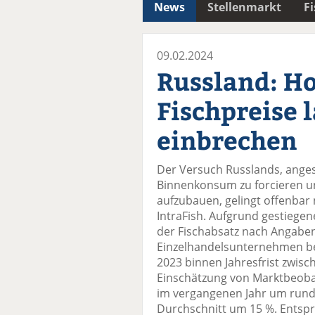
News
Stellenmarkt
F
09.02.2024
Russland: H
Fischpreise
einbrechen
Der Versuch Russlands, anges
Binnenkonsum zu forcieren u
aufzubauen, gelingt offenbar 
IntraFish. Aufgrund gestiegen
der Fischabsatz nach Angabe
Einzelhandelsunternehmen bei
2023 binnen Jahresfrist zwis
Einschätzung von Marktbeobac
im vergangenen Jahr um rund 
Durchschnitt um 15 %. Entsp