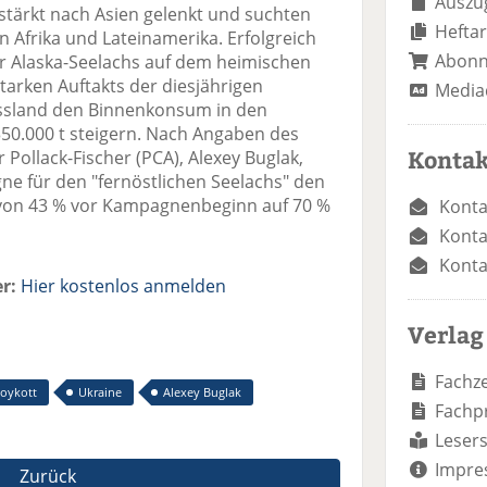
Auszug
stärkt nach Asien gelenkt und suchten
Heftar
n Afrika und Lateinamerika. Erfolgreich
Abon
ür Alaska-Seelachs auf dem heimischen
starken Auftakts der diesjährigen
Media
ussland den Binnenkonsum in den
50.000 t steigern. Nach Angaben des
Kontak
Pollack-Fischer (PCA), Alexey Buglak,
e für den "fernöstlichen Seelachs" den
 von 43 % vor Kampagnenbeginn auf 70 %
Konta
Konta
Konta
r:
Hier kostenlos anmelden
Verlag
Fachze
oykott
Ukraine
Alexey Buglak
Fachp
Lesers
Impre
Zurück