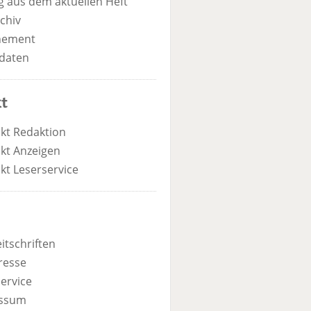
 aus dem aktuellen Heft
chiv
nement
daten
t
kt Redaktion
kt Anzeigen
kt Leserservice
itschriften
resse
ervice
ssum