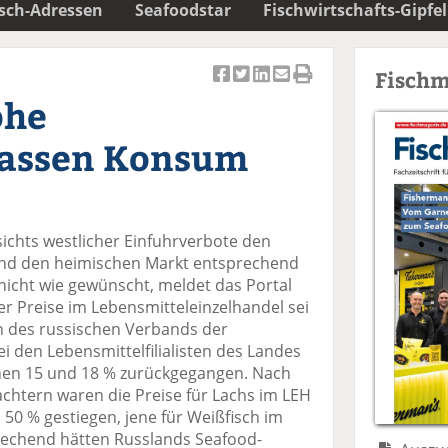
isch-Adressen
Seafoodstar
Fischwirtschafts-Gipfel
Fischm
Ar
Ar
Ar
Ar
Ar
ohe
ti
ti
ti
ti
ti
k
k
k
k
k
 lassen Konsum
el
el
el
el
el
a
t
a
p
D
uf
wi
uf
er
ru
F
tt
Li
E
ck
ichts westlicher Einfuhrverbote den
ac
er
n
m
e
nd den heimischen Markt entsprechend
e
n
k
ai
n
nicht wie gewünscht, meldet das Portal
b
e
l
er Preise im Lebensmitteleinzelhandel sei
o
di
v
n des russischen Verbands der
o
n
er
 den Lebensmittelfilialisten des Landes
k
te
se
chen 15 und 18 % zurückgegangen. Nach
te
il
n
htern waren die Preise für Lachs im LEH
il
e
d
50 % gestiegen, jene für Weißfisch im
e
n
e
rechend hätten Russlands Seafood-
n
n