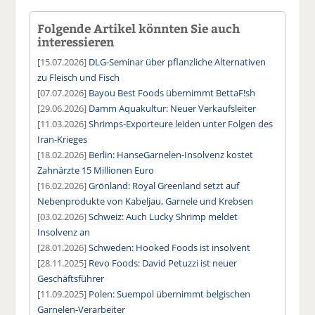
Folgende Artikel könnten Sie auch
interessieren
[15.07.2026]
DLG-Seminar über pflanzliche Alternativen
zu Fleisch und Fisch
[07.07.2026]
Bayou Best Foods übernimmt BettaF!sh
[29.06.2026]
Damm Aquakultur: Neuer Verkaufsleiter
[11.03.2026]
Shrimps-Exporteure leiden unter Folgen des
Iran-Krieges
[18.02.2026]
Berlin: HanseGarnelen-Insolvenz kostet
Zahnärzte 15 Millionen Euro
[16.02.2026]
Grönland: Royal Greenland setzt auf
Nebenprodukte von Kabeljau, Garnele und Krebsen
[03.02.2026]
Schweiz: Auch Lucky Shrimp meldet
Insolvenz an
[28.01.2026]
Schweden: Hooked Foods ist insolvent
[28.11.2025]
Revo Foods: David Petuzzi ist neuer
Geschäftsführer
[11.09.2025]
Polen: Suempol übernimmt belgischen
Garnelen-Verarbeiter