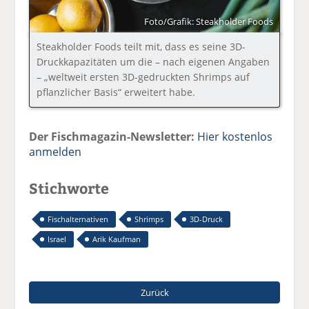
Foto/Grafik: Steakholder Foods
Steakholder Foods teilt mit, dass es seine 3D-
Druckkapazitäten um die – nach eigenen Angaben
– „weltweit ersten 3D-gedruckten Shrimps auf
pflanzlicher Basis“ erweitert habe.
Der Fischmagazin-Newsletter:
Hier kostenlos
anmelden
Stichworte
Fischalternativen
Shrimps
3D-Druck
Israel
Arik Kaufman
Zurück