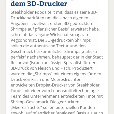
dem 3D-Drucker
el
el
el
el
el
a
t
a
p
D
Steakholder Foods teilt mit, dass es seine 3D-
uf
wi
uf
er
ru
Druckkapazitäten um die – nach eigenen
F
tt
Li
E
ck
Angaben – „weltweit ersten 3D-gedruckten
ac
er
n
m
e
Shrimps auf pflanzlicher Basis“ erweitert habe,
e
n
k
ai
n
schreibt das vegane Wirtschaftsmagazin
b
e
l
Vegconomist. Die 3D-gedruckten Shrimps
o
di
v
sollen die authentische Textur und den
o
n
er
Geschmack herkömmlicher Shrimps „nahezu
k
te
se
perfekt“ nachahmen, behauptet der in der Stadt
te
il
n
Rechovot (Israel) ansässige Spezialist für den
il
e
d
3D-Druck von Fleisch und Fisch. Produziert
e
n
e
wurden die „Shrimps“ mit einem eigens für den
n
n
Druck von Fisch und Meeresfrüchten
entwickelten DropJet-Drucker von Steakholder
Foods mit einer vom Lebensmitteltechnologie-
Team des Unternehmens entwickelten Tinte mit
Shrimp-Geschmack. Die gedruckten
„Meeresfrüchte“ sollen potenziellen Kunden
sowohl auf pflanzlicher (analoger) Basis als auch