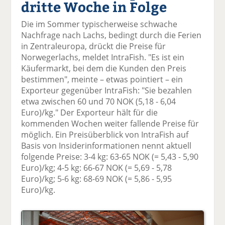
dritte Woche in Folge
el
el
el
el
el
a
t
a
p
D
Die im Sommer typischerweise schwache
uf
wi
uf
er
ru
Nachfrage nach Lachs, bedingt durch die Ferien
F
tt
Li
E
ck
in Zentraleuropa, drückt die Preise für
ac
er
n
m
e
Norwegerlachs, meldet IntraFish. "Es ist ein
e
n
k
ai
n
Käufermarkt, bei dem die Kunden den Preis
b
e
l
bestimmen", meinte – etwas pointiert – ein
o
di
v
Exporteur gegenüber IntraFish: "Sie bezahlen
o
n
er
etwa zwischen 60 und 70 NOK (5,18 - 6,04
k
te
se
Euro)/kg." Der Exporteur hält für die
te
il
n
kommenden Wochen weiter fallende Preise für
il
e
d
möglich. Ein Preisüberblick von IntraFish auf
e
n
e
Basis von Insiderinformationen nennt aktuell
n
n
folgende Preise: 3-4 kg: 63-65 NOK (= 5,43 - 5,90
Euro)/kg; 4-5 kg: 66-67 NOK (= 5,69 - 5,78
Euro)/kg; 5-6 kg: 68-69 NOK (= 5,86 - 5,95
Euro)/kg.