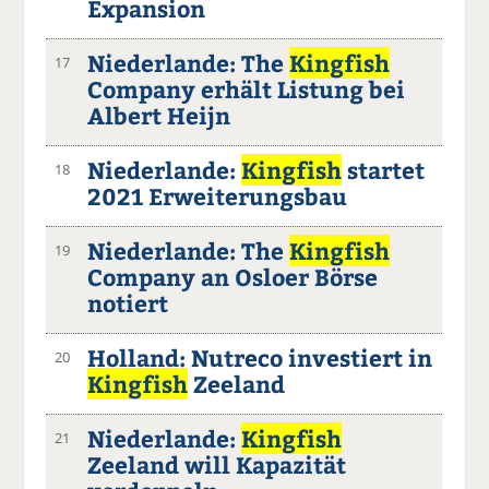
Expansion
Niederlande: The
Kingfish
17
Company erhält Listung bei
Albert Heijn
Niederlande:
Kingfish
startet
18
2021 Erweiterungsbau
Niederlande: The
Kingfish
19
Company an Osloer Börse
notiert
Holland: Nutreco investiert in
20
Kingfish
Zeeland
Niederlande:
Kingfish
21
Zeeland will Kapazität