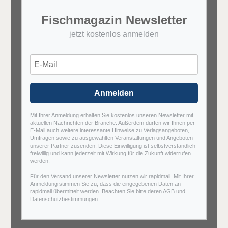
Fischmagazin Newsletter
jetzt kostenlos anmelden
Anmelden
Mit Ihrer Anmeldung erhalten Sie kostenlos unseren Newsletter mit
aktuellen Nachrichten der Branche. Außerdem dürfen wir Ihnen per
E-Mail auch weitere interessante Hinweise zu Verlagsangeboten,
Umfragen sowie zu ausgewählten Veranstaltungen und Angeboten
unserer Partner zusenden. Diese Einwilligung ist selbstverständlich
freiwillig und kann jederzeit mit Wirkung für die Zukunft widerrufen
werden.
Für den Versand unserer Newsletter nutzen wir rapidmail. Mit Ihrer
Anmeldung stimmen Sie zu, dass die eingegebenen Daten an
rapidmail übermittelt werden. Beachten Sie bitte deren
AGB
und
Datenschutzbestimmungen
.