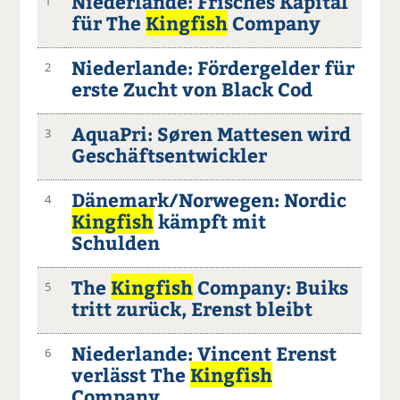
Niederlande: Frisches Kapital
1
für The
Kingfish
Company
Niederlande: Fördergelder für
2
erste Zucht von Black Cod
AquaPri: Søren Mattesen wird
3
Geschäftsentwickler
Dänemark/Norwegen: Nordic
4
Kingfish
kämpft mit
Schulden
The
Kingfish
Company: Buiks
5
tritt zurück, Erenst bleibt
Niederlande: Vincent Erenst
6
verlässt The
Kingfish
Company