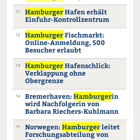
Hamburger
Hafen erhält
11
Einfuhr-Kontrollzentrum
Hamburger
Fischmarkt:
12
Online-Anmeldung, 500
Besucher erlaubt
Hamburger
Hafenschlick:
13
Verklappung ohne
Obergrenze
Bremerhaven:
Hamburger
in
14
wird Nachfolgerin von
Barbara Riechers-Kuhlmann
Norwegen:
Hamburger
leitet
15
Forschungsabteilung von