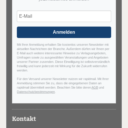
Anmelden
Mit Ihrer Anmeldung erhalten Sie kostenlos unseren Newsletter mit
aktuellen Nachrichten der Branche. Außerdem dürfen wir Ihnen per
E-Mail auch weitere interessante Hinweise zu Verlagsangeboten,
Umfragen sowie zu ausgewählten Veranstaltungen und Angeboten
unserer Partner zusenden. Diese Einwilligung ist selbstverständlich
freiwillig und kann jederzeit mit Wirkung für die Zukunft widerrufen
werden.
Für den Versand unserer Newsletter nutzen wir rapidmail. Mit Ihrer
Anmeldung stimmen Sie zu, dass die eingegebenen Daten an
rapidmail übermittelt werden. Beachten Sie bitte deren
AGB
und
Datenschutzbestimmungen
.
Kontakt