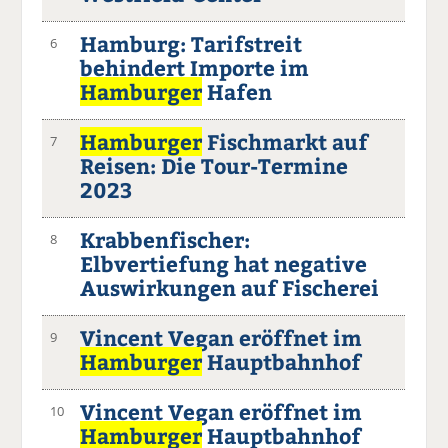
Hamburg: Tarifstreit
6
behindert Importe im
Hamburger
Hafen
Hamburger
Fischmarkt auf
7
Reisen: Die Tour-Termine
2023
Krabbenfischer:
8
Elbvertiefung hat negative
Auswirkungen auf Fischerei
Vincent Vegan eröffnet im
9
Hamburger
Hauptbahnhof
Vincent Vegan eröffnet im
10
Hamburger
Hauptbahnhof