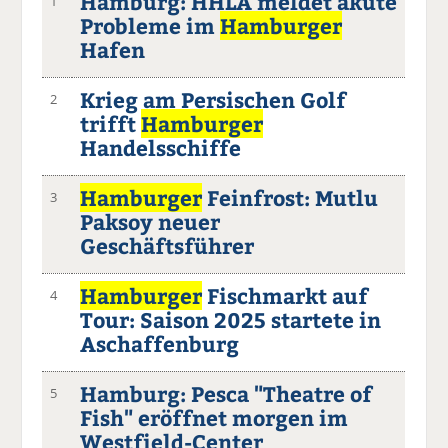
Hamburg: HHLA meldet akute
1
Probleme im
Hamburger
Hafen
Krieg am Persischen Golf
2
trifft
Hamburger
Handelsschiffe
Hamburger
Feinfrost: Mutlu
3
Paksoy neuer
Geschäftsführer
Hamburger
Fischmarkt auf
4
Tour: Saison 2025 startete in
Aschaffenburg
Hamburg: Pesca "Theatre of
5
Fish" eröffnet morgen im
Westfield-Center