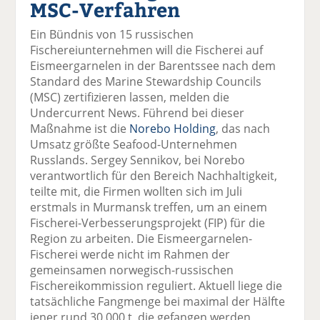
MSC-Verfahren
el
el
el
el
el
a
t
a
p
D
Ein Bündnis von 15 russischen
uf
wi
uf
er
ru
Fischereiunternehmen will die Fischerei auf
F
tt
Li
E
ck
Eismeergarnelen in der Barentssee nach dem
ac
er
n
m
e
Standard des Marine Stewardship Councils
e
n
k
ai
n
(MSC) zertifizieren lassen, melden die
b
e
l
Undercurrent News. Führend bei dieser
o
di
v
Maßnahme ist die
Norebo Holding
, das nach
o
n
er
Umsatz größte Seafood-Unternehmen
k
te
se
Russlands. Sergey Sennikov, bei Norebo
te
il
n
verantwortlich für den Bereich Nachhaltigkeit,
il
e
d
teilte mit, die Firmen wollten sich im Juli
e
n
e
erstmals in Murmansk treffen, um an einem
n
n
Fischerei-Verbesserungsprojekt (FIP) für die
Region zu arbeiten. Die Eismeergarnelen-
Fischerei werde nicht im Rahmen der
gemeinsamen norwegisch-russischen
Fischereikommission reguliert. Aktuell liege die
tatsächliche Fangmenge bei maximal der Hälfte
jener rund 30.000 t, die gefangen werden