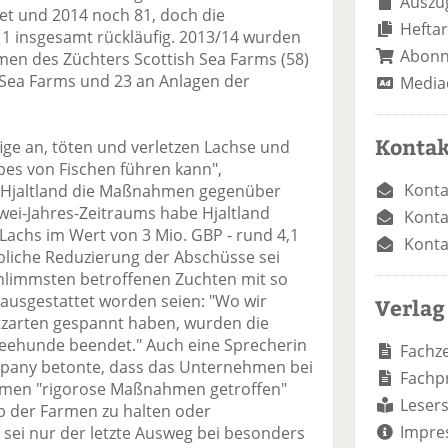
Auszug
t und 2014 noch 81, doch die
Heftar
11 insgesamt rückläufig. 2013/14 wurden
Abon
en des Züchters Scottish Sea Farms (58)
 Sea Farms und 23 an Anlagen der
Media
Kontak
ige an, töten und verletzen Lachse und
pes von Fischen führen kann",
Konta
 Hjaltland die Maßnahmen gegenüber
ei-Jahres-Zeitraums habe Hjaltland
Konta
Lachs im Wert von 3 Mio. GBP - rund 4,1
Konta
ebliche Reduzierung der Abschüsse sei
schlimmsten betroffenen Zuchten mit so
ausgestattet worden seien: "Wo wir
Verlag
tzarten gespannt haben, wurden die
Seehunde beendet." Auch eine Sprecherin
Fachze
pany betonte, dass das Unternehmen bei
Fachp
rmen "rigorose Maßnahmen getroffen"
Lesers
b der Farmen zu halten oder
Impre
sei nur der letzte Ausweg bei besonders