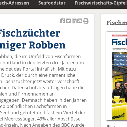
isch-Adressen
Seafoodstar
Fischwirtschafts-Gipfel
Fischm
Ar
Ar
Ar
Ar
Ar
Fischzüchter
ti
ti
ti
ti
ti
k
k
k
k
k
niger Robben
el
el
el
el
el
a
t
a
p
D
obben, die im Umfeld von Fischfarmen
uf
wi
uf
er
ru
chottland in den letzten drei Jahren um
F
tt
Li
E
ck
ldet das Portal IntraFish. Mit dazu
ac
er
n
m
e
r Druck, der durch eine namentliche
e
n
k
ai
n
 Lachszüchter jetzt weiter verschärft
b
e
l
ischen Datenschutzbeauftragen habe die
o
di
v
hlen und Firmennamen an
o
n
er
gegeben. Demnach haben in den Jahren
k
te
se
ieb befindlichen Lachsfarmen in
te
il
n
eehund getötet und fast ein Viertel der
il
e
d
ei Meeressäuger. 49% aller Abschüsse
e
n
e
land-Inseln. Nach Angaben des BBC wurde
n
n