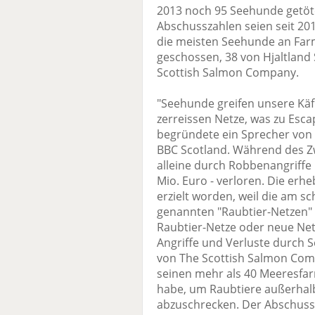
2013 noch 95 Seehunde getöte
Abschusszahlen seien seit 20
die meisten Seehunde an Farm
geschossen, 38 von Hjaltland
Scottish Salmon Company.
"Seehunde greifen unsere Käf
zerreissen Netze, was zu Esca
begründete ein Sprecher von
BBC Scotland. Während des Zw
alleine durch Robbenangriffe 
Mio. Euro - verloren. Die erh
erzielt worden, weil die am 
genannten "Raubtier-Netzen" 
Raubtier-Netze oder neue Ne
Angriffe und Verluste durch 
von The Scottish Salmon Com
seinen mehr als 40 Meeresfa
habe, um Raubtiere außerhal
abzuschrecken. Der Abschuss 