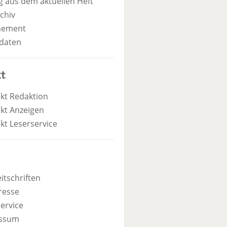
 aus dem aktuellen Heft
chiv
nement
daten
t
kt Redaktion
kt Anzeigen
kt Leserservice
itschriften
resse
ervice
ssum