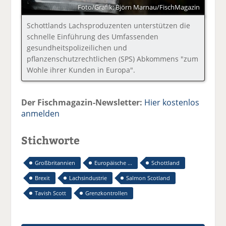
Foto/Grafik: Björn Marnau/FischMagazin
Schottlands Lachsproduzenten unterstützen die
schnelle Einführung des Umfassenden
gesundheitspolizeilichen und
pflanzenschutzrechtlichen (SPS) Abkommens "zum
Wohle ihrer Kunden in Europa".
Der Fischmagazin-Newsletter:
Hier kostenlos
anmelden
Stichworte
Großbritannien
Europäische ...
Schottland
Brexit
Lachsindustrie
Salmon Scotland
Tavish Scott
Grenzkontrollen