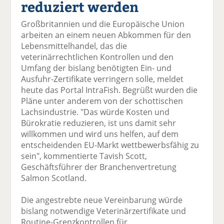
reduziert werden
el
el
el
el
el
a
t
a
p
D
Großbritannien und die Europäische Union
uf
wi
uf
er
ru
arbeiten an einem neuen Abkommen für den
F
tt
Li
E
ck
Lebensmittelhandel, das die
ac
er
n
m
e
veterinärrechtlichen Kontrollen und den
e
n
k
ai
n
Umfang der bislang benötigten Ein- und
b
e
l
Ausfuhr-Zertifikate verringern solle, meldet
o
di
v
heute das Portal IntraFish. Begrüßt wurden die
o
n
er
Pläne unter anderem von der schottischen
k
te
se
Lachsindustrie. "Das würde Kosten und
te
il
n
Bürokratie reduzieren, ist uns damit sehr
il
e
d
willkommen und wird uns helfen, auf dem
e
n
e
entscheidenden EU-Markt wettbewerbsfähig zu
n
n
sein", kommentierte Tavish Scott,
Geschäftsführer der Branchenvertretung
Salmon Scotland.
Die angestrebte neue Vereinbarung würde
bislang notwendige Veterinärzertifikate und
Routine-Grenzkontrollen für