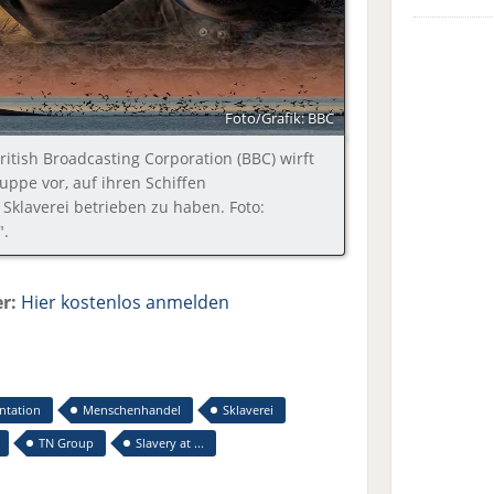
Foto/Grafik: BBC
itish Broadcasting Corporation (BBC) wirft
uppe vor, auf ihren Schiffen
laverei betrieben zu haben. Foto:
".
r:
Hier kostenlos anmelden
tation
Menschenhandel
Sklaverei
TN Group
Slavery at ...