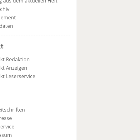
 aus dem aktuellen Heft
chiv
nement
daten
t
kt Redaktion
kt Anzeigen
kt Leserservice
itschriften
resse
ervice
ssum