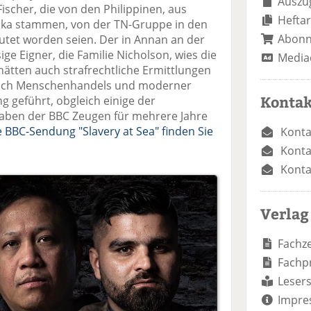
Auszug
ischer, die von den Philippinen, aus
Heftar
anka stammen, von der TN-Gruppe in den
Abon
utet worden seien. Der in Annan an der
ge Eigner, die Familie Nicholson, wies die
Media
hätten auch strafrechtliche Ermittlungen
glich Menschenhandels und moderner
Kontak
ng geführt, obgleich einige der
gaben der BBC Zeugen für mehrere Jahre
e BBC-Sendung "Slavery at Sea" finden Sie
Konta
Konta
Konta
Verlag
Fachze
Fachp
Lesers
Impre