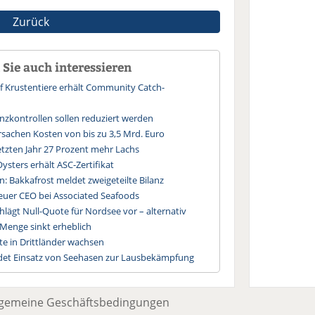
Zurück
Sie auch interessieren
uf Krustentiere erhält Community Catch-
nzkontrollen sollen reduziert werden
rsachen Kosten von bis zu 3,5 Mrd. Euro
etzten Jahr 27 Prozent mehr Lachs
ysters erhält ASC-Zertifikat
n: Bakkafrost meldet zweigeteilte Bilanz
neuer CEO bei Associated Seafoods
hlägt Null-Quote für Nordsee vor – alternativ
-Menge sinkt erheblich
te in Drittländer wachsen
det Einsatz von Seehasen zur Lausbekämpfung
lgemeine Geschäftsbedingungen