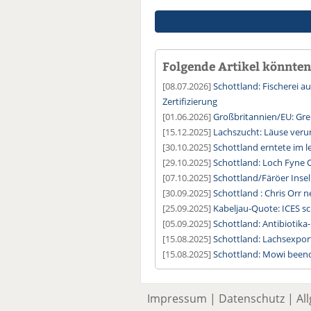
Folgende Artikel könnten 
[08.07.2026]
Schottland: Fischerei a
Zertifizierung
[01.06.2026]
Großbritannien/EU: Gre
[15.12.2025]
Lachszucht: Läuse veru
[30.10.2025]
Schottland erntete im l
[29.10.2025]
Schottland: Loch Fyne O
[07.10.2025]
Schottland/Färöer Insel
[30.09.2025]
Schottland : Chris Orr 
[25.09.2025]
Kabeljau-Quote: ICES sc
[05.09.2025]
Schottland: Antibiotika
[15.08.2025]
Schottland: Lachsexpor
[15.08.2025]
Schottland: Mowi been
Impressum
|
Datenschutz
|
Al