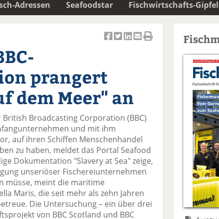
isch-Adressen
Seafoodstar
Fischwirtschafts-Gipfel
Fischm
Ar
Ar
Ar
Ar
Ar
BBC-
ti
ti
ti
ti
ti
k
k
k
k
k
on prangert
el
el
el
el
el
a
t
a
p
D
uf dem Meer" an
uf
wi
uf
er
ru
F
tt
Li
E
ck
British Broadcasting Corporation (BBC)
ac
er
n
m
e
schfangunternehmen und mit ihm
e
n
k
ai
n
r, auf ihren Schiffen Menschenhandel
b
e
l
ben zu haben, meldet das Portal Seafood
o
di
v
ige Dokumentation "Slavery at Sea" zeige,
o
n
er
folgung unseriöser Fischereiunternehmen
k
te
se
n müsse, meint die maritime
te
il
n
lla Maris, die seit mehr als zehn Jahren
il
e
d
betreue. Die Untersuchung – ein über drei
e
n
e
tsprojekt von BBC Scotland und BBC
n
n