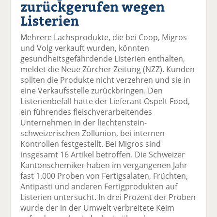
zurückgerufen wegen
el
el
el
el
el
a
t
a
p
D
Listerien
uf
wi
uf
er
ru
F
tt
Li
E
ck
Mehrere Lachsprodukte, die bei Coop, Migros
ac
er
n
m
e
und Volg verkauft wurden, könnten
e
n
k
ai
n
gesundheitsgefährdende Listerien enthalten,
b
e
l
meldet die Neue Zürcher Zeitung (NZZ). Kunden
o
di
v
sollten die Produkte nicht verzehren und sie in
o
n
er
eine Verkaufsstelle zurückbringen. Den
k
te
se
Listerienbefall hatte der Lieferant Ospelt Food,
te
il
n
ein führendes fleischverarbeitendes
il
e
d
Unternehmen in der liechtenstein-
e
n
e
schweizerischen Zollunion, bei internen
n
n
Kontrollen festgestellt. Bei Migros sind
insgesamt 16 Artikel betroffen. Die Schweizer
Kantonschemiker haben im vergangenen Jahr
fast 1.000 Proben von Fertigsalaten, Früchten,
Antipasti und anderen Fertigprodukten auf
Listerien untersucht. In drei Prozent der Proben
wurde der in der Umwelt verbreitete Keim