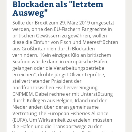
Blockaden als "letztem
el
el
el
el
el
a
t
a
p
D
Ausweg"
uf
wi
uf
er
ru
F
tt
Li
E
ck
Sollte der Brexit zum 29. März 2019 umgesetzt
ac
er
n
m
e
werden, ohne den EU-Fischern Fangrechte in
e
n
k
ai
n
britischen Gewässern zu gewähren, wollen
b
e
l
diese die Einfuhr von Fisch und Meeresfrüchten
o
di
v
aus Großbritannien durch Blockaden
o
n
er
verhindern. "Kein einziges Kilo an britischem
k
te
se
Seafood würde dann in europäische Häfen
te
il
n
gelangen oder die Verarbeitungsbetriebe
il
e
d
erreichen", drohte jüngst Olivier Leprêtre,
e
n
e
stellvertretender Präsident der
n
n
nordfranzösischen Fischervereinigung
CNPMEM. Dabei rechne er mit Unterstützung
durch Kollegen aus Belgien, Irland und den
Niederlanden über deren gemeinsame
Vertretung The European Fisheries Alliance
(EUFA). Um Wirksamkeit zu erzielen, müssten
die Häfen und die Transportwege zu den