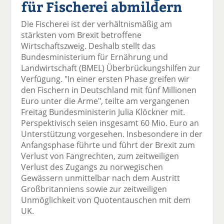
für Fischerei abmildern
el
el
el
el
el
a
t
a
p
D
Die Fischerei ist der verhältnismäßig am
uf
wi
uf
er
ru
stärksten vom Brexit betroffene
F
tt
Li
E
ck
Wirtschaftszweig. Deshalb stellt das
ac
er
n
m
e
Bundesministerium für Ernährung und
e
n
k
ai
n
Landwirtschaft (BMEL) Überbrückungshilfen zur
b
e
l
Verfügung. "In einer ersten Phase greifen wir
o
di
v
den Fischern in Deutschland mit fünf Millionen
o
n
er
Euro unter die Arme", teilte am vergangenen
k
te
se
Freitag Bundesministerin Julia Klöckner mit.
te
il
n
Perspektivisch seien insgesamt 60 Mio. Euro an
il
e
d
Unterstützung vorgesehen. Insbesondere in der
e
n
e
Anfangsphase führte und führt der Brexit zum
n
n
Verlust von Fangrechten, zum zeitweiligen
Verlust des Zugangs zu norwegischen
Gewässern unmittelbar nach dem Austritt
Großbritanniens sowie zur zeitweiligen
Unmöglichkeit von Quotentauschen mit dem
UK.