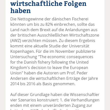
wirtschaftliche Folgen
el
el
el
el
el
a
t
a
p
D
haben
uf
wi
uf
er
ru
F
tt
Li
E
ck
Die Nettogewinne der dänischen Fischerei
ac
er
n
m
e
könnten um bis zu 82% einbrechen, sollte das
e
n
k
ai
n
Land nach dem Brexit auf die Anlandungen aus
b
e
l
der britischen Ausschließlichen Wirtschaftszone
o
di
v
(AWZ) verzichten müssen. Zu diesem Ergebnis
o
n
er
kommt eine aktuelle Studie der Universität
k
te
se
Kopenhagen. Für die im November publizierte
te
il
n
Untersuchung "The economic consequences
il
e
d
for the Danish fishery following the United
e
n
e
Kingdom's decision to leave the European
n
n
Union" haben die Autoren um Prof. Peder
Andersen die wirtschaftlichen Erträge der Jahre
2014 bis 2016 als Basis genommen.
Auf dieser Grundlage haben die Wissenschaftler
vier Szenarios konstruiert: 1. die Verhandlungen
enden mit einem unveränderten Zugang zur