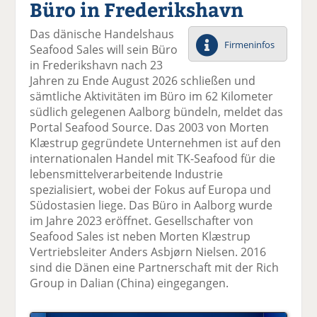
Büro in Frederikshavn
el
el
el
el
el
a
t
a
p
D
Das dänische Handelshaus
uf
wi
uf
er
ru
Firmeninfos
Seafood Sales will sein Büro
F
tt
Li
E
ck
in Frederikshavn nach 23
ac
er
n
m
e
Jahren zu Ende August 2026 schließen und
e
n
k
ai
n
sämtliche Aktivitäten im Büro im 62 Kilometer
b
e
l
südlich gelegenen Aalborg bündeln, meldet das
o
di
v
Portal Seafood Source. Das 2003 von Morten
o
n
er
Klæstrup gegründete Unternehmen ist auf den
k
te
se
internationalen Handel mit TK-Seafood für die
te
il
n
lebensmittelverarbeitende Industrie
il
e
d
spezialisiert, wobei der Fokus auf Europa und
e
n
e
Südostasien liege. Das Büro in Aalborg wurde
n
n
im Jahre 2023 eröffnet. Gesellschafter von
Seafood Sales ist neben Morten Klæstrup
Vertriebsleiter Anders Asbjørn Nielsen. 2016
sind die Dänen eine Partnerschaft mit der Rich
Group in Dalian (China) eingegangen.