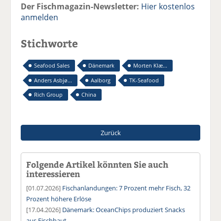
Der Fischmagazin-Newsletter:
Hier kostenlos
anmelden
Stichworte
Seafood Sales
Dänemark
Morten Klæ...
Anders Asbjø...
Aalborg
TK-Seafood
Rich Group
China
Zurück
Folgende Artikel könnten Sie auch
interessieren
[01.07.2026]
Fischanlandungen: 7 Prozent mehr Fisch, 32
Prozent höhere Erlöse
[17.04.2026]
Dänemark: OceanChips produziert Snacks
aus Fischhaut