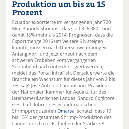
Produktion um bis zu 15
el
el
el
el
el
a
t
a
p
D
Prozent
uf
wi
uf
er
ru
F
tt
Li
E
ck
Ecuador exportierte im vergangenen Jahr 720
ac
er
n
m
e
Mio. Pounds Shrimps - das sind 326.880 t und
e
n
k
ai
n
damit 15% mehr als 2014. Prognosen, dass die
b
e
l
Exportmenge 2016 um weitere 9% steigen
o
di
v
könnte, müssen nach Überschwemmungen
o
n
er
Anfang April und jetzt erneut nach dem
k
te
se
schweren Erdbeben vom vergangenen
te
il
n
Sonnabend nach unten korrigiert werden,
il
e
d
meldet das Portal IntraFish. Derzeit erwarte die
e
n
e
Branche ein Wachstum für dieses Jahr von 2 bis
n
n
3%, sagt José Antonio Camposano, Präsident
der Nationalen Kammer für Aquakultur des
lateinamerikanischen Landes. Sandro Coglitore,
Geschäftsführer des ecuadorianischen
Shrimpproduzenten
Omarsa
, schätzt, dass 10
bis 15% der gesamten Shrimp-Produktion des
Landes durch das Erdbeben der Stärke 7,8