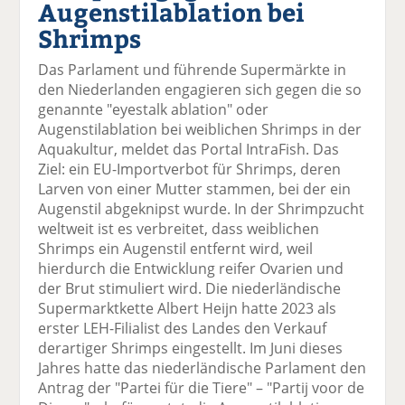
Augenstilablation bei
el
el
el
el
el
a
t
a
p
D
Shrimps
uf
wi
uf
er
ru
F
tt
Li
E
ck
Das Parlament und führende Supermärkte in
ac
er
n
m
e
den Niederlanden engagieren sich gegen die so
e
n
k
ai
n
genannte "eyestalk ablation" oder
b
e
l
Augenstilablation bei weiblichen Shrimps in der
o
di
v
Aquakultur, meldet das Portal IntraFish. Das
o
n
er
Ziel: ein EU-Importverbot für Shrimps, deren
k
te
se
Larven von einer Mutter stammen, bei der ein
te
il
n
Augenstil abgeknipst wurde. In der Shrimpzucht
il
e
d
weltweit ist es verbreitet, dass weiblichen
e
n
e
Shrimps ein Augenstil entfernt wird, weil
n
n
hierdurch die Entwicklung reifer Ovarien und
der Brut stimuliert wird. Die niederländische
Supermarktkette Albert Heijn hatte 2023 als
erster LEH-Filialist des Landes den Verkauf
derartiger Shrimps eingestellt. Im Juni dieses
Jahres hatte das niederländische Parlament den
Antrag der "Partei für die Tiere" – "Partij voor de