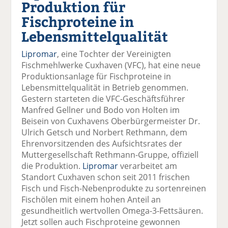
Produktion für
el
el
el
el
el
a
t
a
p
D
Fischproteine in
uf
wi
uf
er
ru
Lebensmittelqualität
F
tt
Li
E
ck
ac
er
n
m
e
Lipromar
, eine Tochter der Vereinigten
e
n
k
ai
n
Fischmehlwerke Cuxhaven (VFC), hat eine neue
b
e
l
Produktionsanlage für Fischproteine in
o
di
v
Lebensmittelqualität in Betrieb genommen.
o
n
er
Gestern starteten die VFC-Geschäftsführer
k
te
se
Manfred Gellner und Bodo von Holten im
te
il
n
Beisein von Cuxhavens Oberbürgermeister Dr.
il
e
d
Ulrich Getsch und Norbert Rethmann, dem
e
n
e
Ehrenvorsitzenden des Aufsichtsrates der
n
n
Muttergesellschaft Rethmann-Gruppe, offiziell
die Produktion.
Lipromar
verarbeitet am
Standort Cuxhaven schon seit 2011 frischen
Fisch und Fisch-Nebenprodukte zu sortenreinen
Fischölen mit einem hohen Anteil an
gesundheitlich wertvollen Omega-3-Fettsäuren.
Jetzt sollen auch Fischproteine gewonnen