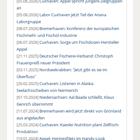
[05.08.2026]
Cuxhaven: Appel spricht jüngere Zielgruppen
an
[05.08.2026]
Labor Cuxhaven jetzt Teil der Ariana
Laborgruppe
[08.07.2026]
Bremerhaven: Konferenz der europäischen
Fischmehl- und Fischöl-Industrie
[06.07.2026]
Cuxhaven: Sorge um Fischdosen-Hersteller
Appel
[21.11.2025]
Deutscher Fischerei-Verband: Christoph
Frauenpreiß neuer Präsident
[03.11.2025]
Nordseekrabben: "Jetzt gibt es sie im
Überfluss"
[26.02.2025]
Cuxhaven: Listerien in Alaska-
Seelachsscheiben von Nermerich
[07.10.2024]
Niedersachsen: Aal Baade schließt, Klaus
Genrich übernimmt
[11.07.2024]
Bremerhaven wird jetzt direkt von Grönland
aus angelaufen
[25.03.2024]
Cuxhaven: Kaesler Nutrition plant Zellfisch-
Produktion
[19.01.2024]
Appel: Heringsfilets im Handy-Look