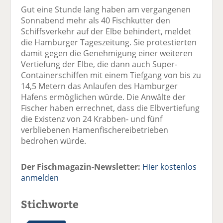
el
el
el
el
el
Gut eine Stunde lang haben am vergangenen
a
t
a
p
D
Sonnabend mehr als 40 Fischkutter den
uf
wi
uf
er
ru
Schiffsverkehr auf der Elbe behindert, meldet
F
tt
Li
E
ck
die Hamburger Tageszeitung. Sie protestierten
ac
er
n
m
e
damit gegen die Genehmigung einer weiteren
e
n
k
ai
n
Vertiefung der Elbe, die dann auch Super-
b
e
l
Containerschiffen mit einem Tiefgang von bis zu
o
di
v
14,5 Metern das Anlaufen des Hamburger
o
n
er
Hafens ermöglichen würde. Die Anwälte der
k
te
se
Fischer haben errechnet, dass die Elbvertiefung
te
il
n
die Existenz von 24 Krabben- und fünf
il
e
d
verbliebenen Hamenfischereibetrieben
e
n
e
bedrohen würde.
n
n
Der Fischmagazin-Newsletter:
Hier kostenlos
anmelden
Stichworte