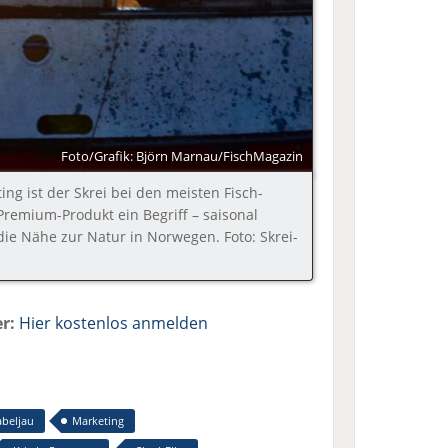
Foto/Grafik: Björn Marnau/FischMagazin
ng ist der Skrei bei den meisten Fisch-
Premium-Produkt ein Begriff – saisonal
die Nähe zur Natur in Norwegen. Foto: Skrei-
r:
Hier kostenlos anmelden
abeljau
Marketing