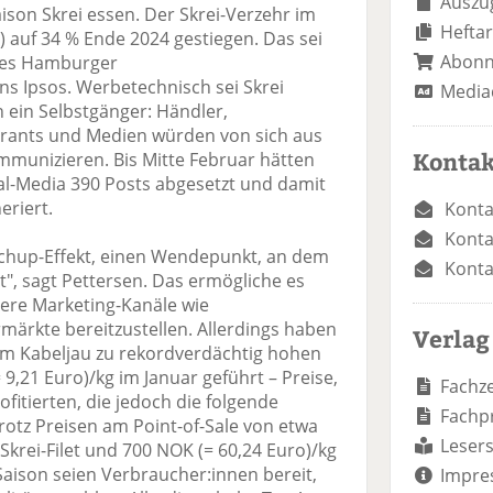
Auszug
ison Skrei essen. Der Skrei-Verzehr im
Heftar
) auf 34 % Ende 2024 gestiegen. Das sei
Abon
des Hamburger
 Ipsos. Werbetechnisch sei Skrei
Media
n ein Selbstgänger: Händler,
aurants und Medien würden von sich aus
Kontak
mmunizieren. Bis Mitte Februar hätten
ial-Media 390 Posts abgesetzt und damit
eriert.
Konta
Konta
etchup-Effekt, einen Wendepunkt, an dem
Konta
rt", sagt Pettersen. Das ermögliche es
ere Marketing-Kanäle wie
märkte bereitzustellen. Allerdings haben
Verlag
m Kabeljau zu rekordverdächtig hohen
9,21 Euro)/kg im Januar geführt – Preise,
Fachze
fitierten, die jedoch die folgende
Fachp
rotz Preisen am Point-of-Sale von etwa
Lesers
Skrei-Filet und 700 NOK (= 60,24 Euro)/kg
 Saison seien Verbraucher:innen bereit,
Impre