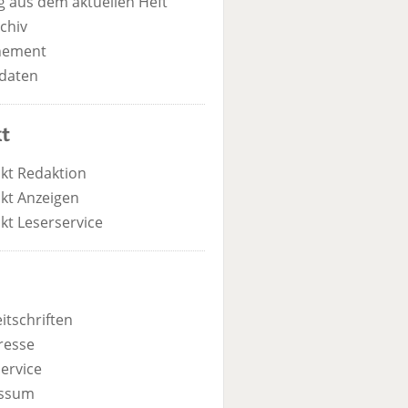
 aus dem aktuellen Heft
chiv
nement
daten
t
kt Redaktion
kt Anzeigen
kt Leserservice
itschriften
resse
ervice
ssum