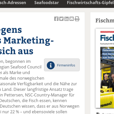
isch-Adressen
Seafoodstar
Fischwirtschafts-Gipfel
Fischm
Ar
Ar
Ar
Ar
Ar
egens
ti
ti
ti
ti
ti
k
k
k
k
k
s Marketing-
el
el
el
el
el
a
t
a
p
D
sich aus
uf
wi
uf
er
ru
F
tt
Li
E
ck
ten, begonnen im
ac
er
n
m
e
Firmeninfos
egian Seafood Council
e
n
k
ai
n
ei als Marke und
b
e
l
kmale des norwegischen
o
di
v
saisonale Verfügbarkeit und die Nähe zur
o
n
er
Land. Dieser langfristige Ansatz trage
k
te
se
tin Pettersen, NSC-Country-Manager für
te
il
n
Deutschen, die Fisch essen, kennen
il
e
d
 Deutschen wissen, dass er aus Norwegen
e
n
e
i nur 22 % – und ebensoviele sollen
n
n