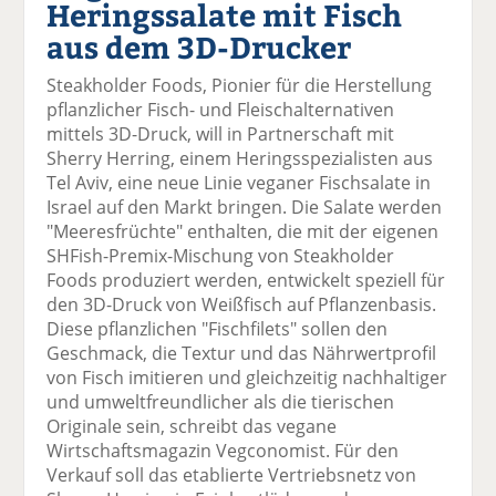
Heringssalate mit Fisch
el
el
el
el
el
a
t
a
p
D
aus dem 3D-Drucker
uf
wi
uf
er
ru
F
tt
Li
E
ck
Steakholder Foods, Pionier für die Herstellung
ac
er
n
m
e
pflanzlicher Fisch- und Fleischalternativen
e
n
k
ai
n
mittels 3D-Druck, will in Partnerschaft mit
b
e
l
Sherry Herring, einem Heringsspezialisten aus
o
di
v
Tel Aviv, eine neue Linie veganer Fischsalate in
o
n
er
Israel auf den Markt bringen. Die Salate werden
k
te
se
"Meeresfrüchte" enthalten, die mit der eigenen
te
il
n
SHFish-Premix-Mischung von Steakholder
il
e
d
Foods produziert werden, entwickelt speziell für
e
n
e
den 3D-Druck von Weißfisch auf Pflanzenbasis.
n
n
Diese pflanzlichen "Fischfilets" sollen den
Geschmack, die Textur und das Nährwertprofil
von Fisch imitieren und gleichzeitig nachhaltiger
und umweltfreundlicher als die tierischen
Originale sein, schreibt das vegane
Wirtschaftsmagazin Vegconomist. Für den
Verkauf soll das etablierte Vertriebsnetz von