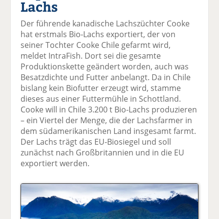
Lachs
el
el
el
el
el
a
t
a
p
D
Der führende kanadische Lachszüchter Cooke
uf
wi
uf
er
ru
hat erstmals Bio-Lachs exportiert, der von
F
tt
Li
E
ck
seiner Tochter Cooke Chile gefarmt wird,
ac
er
n
m
e
meldet IntraFish. Dort sei die gesamte
e
n
k
ai
n
Produktionskette geändert worden, auch was
b
e
l
Besatzdichte und Futter anbelangt. Da in Chile
o
di
v
bislang kein Biofutter erzeugt wird, stamme
o
n
er
dieses aus einer Futtermühle in Schottland.
k
te
se
Cooke will in Chile 3.200 t Bio-Lachs produzieren
te
il
n
– ein Viertel der Menge, die der Lachsfarmer in
il
e
d
dem südamerikanischen Land insgesamt farmt.
e
n
e
Der Lachs trägt das EU-Biosiegel und soll
n
n
zunächst nach Großbritannien und in die EU
exportiert werden.