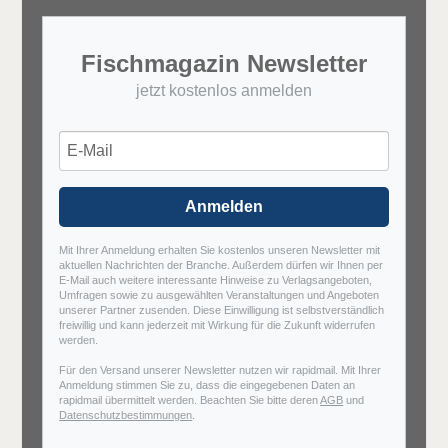
Fischmagazin Newsletter
jetzt kostenlos anmelden
Anmelden
Mit Ihrer Anmeldung erhalten Sie kostenlos unseren Newsletter mit
aktuellen Nachrichten der Branche. Außerdem dürfen wir Ihnen per
E-Mail auch weitere interessante Hinweise zu Verlagsangeboten,
Umfragen sowie zu ausgewählten Veranstaltungen und Angeboten
unserer Partner zusenden. Diese Einwilligung ist selbstverständlich
freiwillig und kann jederzeit mit Wirkung für die Zukunft widerrufen
werden.
Für den Versand unserer Newsletter nutzen wir rapidmail. Mit Ihrer
Anmeldung stimmen Sie zu, dass die eingegebenen Daten an
rapidmail übermittelt werden. Beachten Sie bitte deren
AGB
und
Datenschutzbestimmungen
.