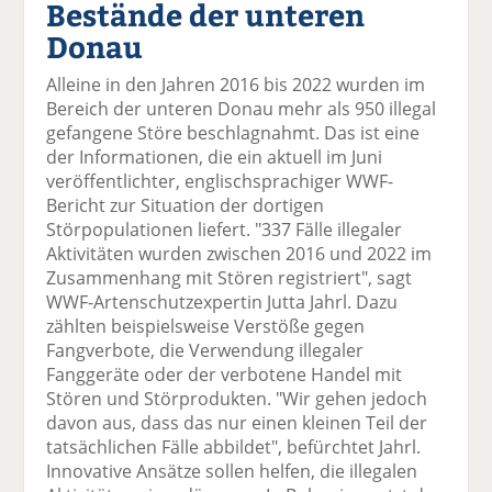
Bestände der unteren
el
el
el
el
el
a
t
a
p
D
Donau
uf
wi
uf
er
ru
F
tt
Li
E
ck
Alleine in den Jahren 2016 bis 2022 wurden im
ac
er
n
m
e
Bereich der unteren Donau mehr als 950 illegal
e
n
k
ai
n
gefangene Störe beschlagnahmt. Das ist eine
b
e
l
der Informationen, die ein aktuell im Juni
o
di
v
veröffentlichter, englischsprachiger WWF-
o
n
er
Bericht zur Situation der dortigen
k
te
se
Störpopulationen liefert. "337 Fälle illegaler
te
il
n
Aktivitäten wurden zwischen 2016 und 2022 im
il
e
d
Zusammenhang mit Stören registriert", sagt
e
n
e
WWF-Artenschutzexpertin Jutta Jahrl. Dazu
n
n
zählten beispielsweise Verstöße gegen
Fangverbote, die Verwendung illegaler
Fanggeräte oder der verbotene Handel mit
Stören und Störprodukten. "Wir gehen jedoch
davon aus, dass das nur einen kleinen Teil der
tatsächlichen Fälle abbildet", befürchtet Jahrl.
Innovative Ansätze sollen helfen, die illegalen