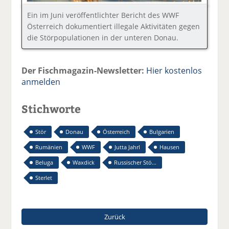
Ein im Juni veröffentlichter Bericht des WWF
Österreich dokumentiert illegale Aktivitäten gegen
die Störpopulationen in der unteren Donau.
Der Fischmagazin-Newsletter:
Hier kostenlos
anmelden
Stichworte
Stör
Donau
Österreich
Bulgarien
Rumänien
WWF
Jutta Jahrl
Hausen
Beluga
Waxdick
Russischer Stö...
Sterlet
Zurück