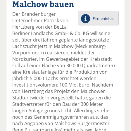
Malchow bauen
el
el
el
el
el
a
t
a
p
D
Der Brandenburger
uf
wi
uf
er
ru
Firmeninfos
Unternehmer Patrick von
F
tt
Li
E
ck
Hertzberg von der BeLLa
ac
er
n
m
e
Berliner Landlachs GmbH & Co. KG will seine
e
n
k
ai
n
seit über drei Jahren geplante landgestützte
b
e
l
Lachszucht jetzt in Malchow (Mecklenburg-
o
di
v
Vorpommern) realisieren, meldet der
o
n
er
Nordkurier. Im Gewerbegebiet der Kreisstadt
k
te
se
soll auf einer Fläche von 30.000 Quadratmetern
te
il
n
eine Kreislaufanlage für die Produktion von
il
e
d
jährlich 5.000 t Lachs errichtet werden.
e
n
e
Investitionsvolumen: 100 Mio. Euro. Nachdem
n
n
von Hertzberg das Projekt den Malchower
Stadtentwicklern vorgestellt hatte, gaben die
Stadtvertreter für den Bau der 300 Meter
langen Anlage grünes Licht. Allerdings stehe
noch das Genehmigungsverfahren aus, das
nach Angaben von Malchows Bürgermeister
René Putzar (parteilos) mehr als zwei Jahre