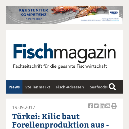
News
Stellenmarkt
Fisch-Adressen
Seafoodstar
S
u
Fischwirtschafts-Gipfel
Newsletter
c
19.09.2017
Ar
Ar
Ar
Ar
Ar
h
Türkei: Kilic baut
ti
ti
ti
ti
ti
e
Forellenproduktion aus -
k
k
k
k
k